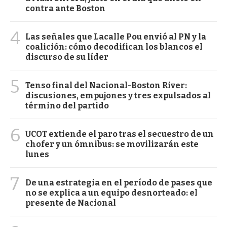
contra ante Boston
4
Las señales que Lacalle Pou envió al PN y la
coalición: cómo decodifican los blancos el
discurso de su líder
5
Tenso final del Nacional-Boston River:
discusiones, empujones y tres expulsados al
término del partido
6
UCOT extiende el paro tras el secuestro de un
chofer y un ómnibus: se movilizarán este
lunes
7
De una estrategia en el período de pases que
no se explica a un equipo desnorteado: el
presente de Nacional