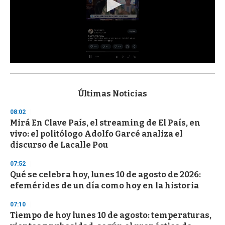
0
s
e
c
Últimas Noticias
o
n
08:02
d
Mirá En Clave País, el streaming de El País, en
s
o
vivo: el politólogo Adolfo Garcé analiza el
f
discurso de Lacalle Pou
3
3
s
07:52
e
Qué se celebra hoy, lunes 10 de agosto de 2026:
c
efemérides de un día como hoy en la historia
o
n
d
07:10
s
Tiempo de hoy lunes 10 de agosto: temperaturas,