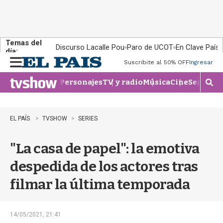
Temas del
Discurso Lacalle Pou
Paro de UCOT
En Clave País
día:
Suscribite al 50% OFF
Ingresar
M
e
Personajes
TV y radio
Música
Cine
Series
Te
n
M
u
o
s
t
EL PAÍS
TVSHOW
SERIES
r
a
"La casa de papel": la emotiva
r
b
despedida de los actores tras
�
s
filmar la última temporada
q
u
e
d
14/05/2021, 21:41