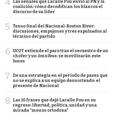
4
Las señales que Lacalle Pou envió al PN y la
coalición: cómo decodifican los blancos el
discurso de su líder
5
Tenso final del Nacional-Boston River:
discusiones, empujones y tres expulsados al
término del partido
6
UCOT extiende el paro tras el secuestro de un
chofer y un ómnibus: se movilizarán este
lunes
7
De una estrategia en el período de pases que
no se explica a un equipo desnorteado: el
presente de Nacional
8
Las 10 frases que dejó Lacalle Pou en su
regreso: libertad, política, unidad y una
mirada “menos ortodoxa”