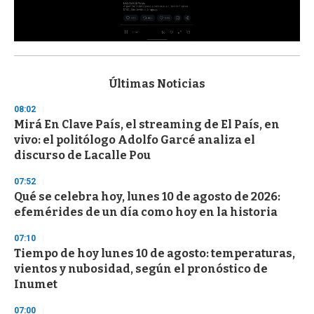
0
s
e
c
Últimas Noticias
o
n
08:02
d
Mirá En Clave País, el streaming de El País, en
s
o
vivo: el politólogo Adolfo Garcé analiza el
f
discurso de Lacalle Pou
3
3
s
07:52
e
Qué se celebra hoy, lunes 10 de agosto de 2026:
c
efemérides de un día como hoy en la historia
o
n
d
07:10
s
Tiempo de hoy lunes 10 de agosto: temperaturas,
vientos y nubosidad, según el pronóstico de
Inumet
07:00