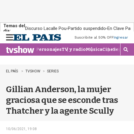
Temas del
Discurso Lacalle Pou
Partido suspendido
En Clave País
día:
Suscribite al 50% OFF
Ingresar
M
e
Personajes
TV y radio
Música
Cine
Series
Te
n
M
u
o
s
t
EL PAÍS
TVSHOW
SERIES
r
a
Gillian Anderson, la mujer
r
b
graciosa que se esconde tras
�
s
Thatcher y la agente Scully
q
u
e
d
10/06/2021, 19:08