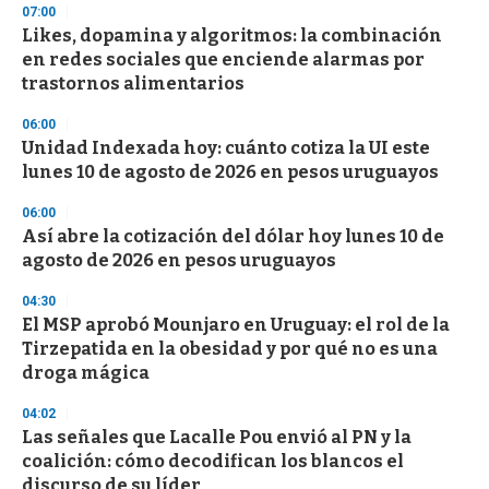
s
07:00
e
Likes, dopamina y algoritmos: la combinación
c
en redes sociales que enciende alarmas por
o
n
trastornos alimentarios
d
s
06:00
Unidad Indexada hoy: cuánto cotiza la UI este
lunes 10 de agosto de 2026 en pesos uruguayos
06:00
Así abre la cotización del dólar hoy lunes 10 de
agosto de 2026 en pesos uruguayos
04:30
El MSP aprobó Mounjaro en Uruguay: el rol de la
Tirzepatida en la obesidad y por qué no es una
droga mágica
04:02
Las señales que Lacalle Pou envió al PN y la
coalición: cómo decodifican los blancos el
discurso de su líder