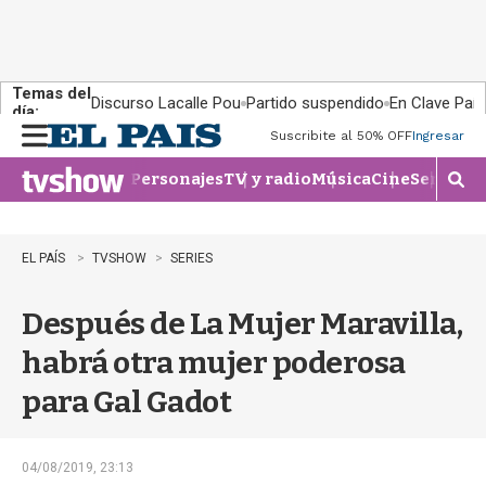
Temas del
Discurso Lacalle Pou
Partido suspendido
En Clave País
día:
Suscribite al 50% OFF
Ingresar
M
e
Personajes
TV y radio
Música
Cine
Series
Te
n
M
u
o
s
t
EL PAÍS
TVSHOW
SERIES
r
a
Después de La Mujer Maravilla,
r
b
habrá otra mujer poderosa
�
s
para Gal Gadot
q
u
e
d
04/08/2019, 23:13