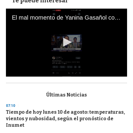
Te puede interesar
El mal momento de Yanina Gasañol con un hincha argentino en "Subrayado"
0
s
e
c
Últimas Noticias
o
n
07:10
d
Tiempo de hoy lunes 10 de agosto: temperaturas,
s
o
vientos y nubosidad, según el pronóstico de
f
Inumet
3
3