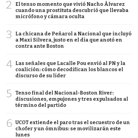
2
El tenso momento que vivió Nacho Álvarez
cuando una prostituta descubrió que llevaba
micrófono y cámara oculta
3
La chicana de Peñarol a Nacional que incluyó
a Maxi Silvera, justo en el día que anotó en
contra ante Boston
4
Las señales que Lacalle Pou envió al PN y la
coalición: cómo decodifican los blancos el
discurso de su líder
5
Tenso final del Nacional-Boston River:
discusiones, empujones y tres expulsados al
término del partido
6
UCOT extiende el paro tras el secuestro de un
chofer y un ómnibus: se movilizarán este
lunes