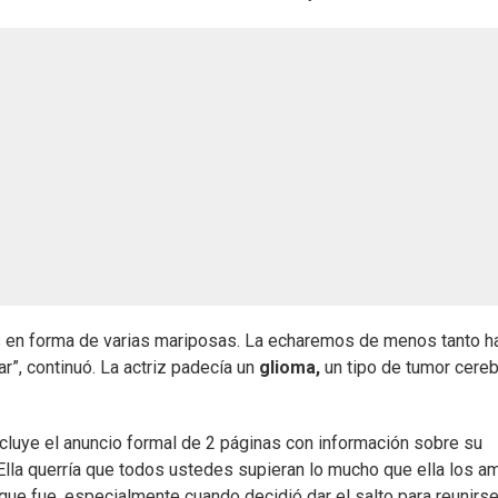
s en forma de varias mariposas. La echaremos de menos tanto h
”, continuó. La actriz padecía un
glioma,
un tipo de tumor cereb
ncluye el anuncio formal de 2 páginas con información sobre su
Ella querría que todos ustedes supieran lo mucho que ella los am
que fue, especialmente cuando decidió dar el salto para reunirs