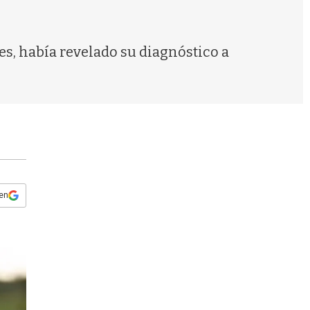
s
q
u
e
s, había revelado su diagnóstico a
d
a
 en