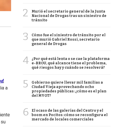
2
Murió el secretario general de la Junta
Nacional de Drogas tras un siniestro de
tránsito
3
Cómo fue el siniestro de tránsito por el
que murió Gabriel Rossi, secretario
general de Drogas
4
¿Por qué está lenta o se cae la plataforma
e-BROU, qué alcance tiene el problema,
qué riesgos hay y cuándo se resolverá?
5
ad
,
Gobierno quiere llevar mil familias a
Ciudad Vieja aprovechando ocho
ia a
propiedades públicas: ¿cómo es el plan
del MVOT?
6
El ocaso de las galerías del Centro y el
iente
boom en Pocitos: cómo se reconfigura el
mercado de locales comerciales
 su