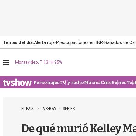
Temas del día:
Alerta roja
Preocupaciones en INR
Bañados de Ca
Montevideo, T 13° H 95%
M
e
n
u
Personajes
TV y radio
Música
Cine
Series
Tea
EL PAÍS
TVSHOW
SERIES
De qué murió Kelley Ma