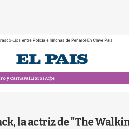
rrasco
Líos entre Policía e hinchas de Peñarol
En Clave País
tro y Carnaval
Libros
Arte
ck, la actriz de "The Walkin