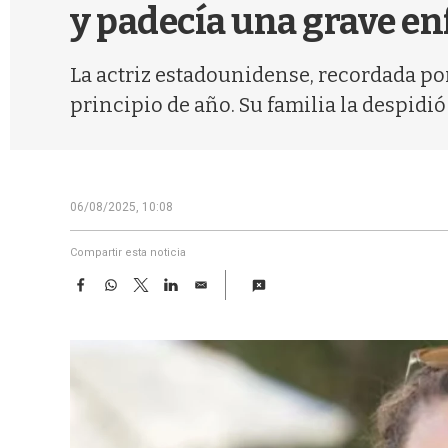
y padecía una grave e
La actriz estadounidense, recordada po
principio de año. Su familia la despidi
06/08/2025, 10:08
Compartir esta noticia
F
W
T
L
E
a
h
w
i
m
c
a
i
n
a
e
t
t
k
i
b
s
t
e
l
o
A
e
d
o
p
r
I
k
p
n