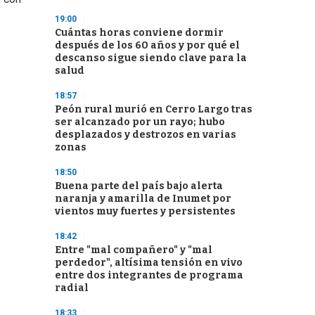
19:00
Cuántas horas conviene dormir
después de los 60 años y por qué el
descanso sigue siendo clave para la
salud
18:57
Peón rural murió en Cerro Largo tras
ser alcanzado por un rayo; hubo
desplazados y destrozos en varias
zonas
18:50
Buena parte del país bajo alerta
naranja y amarilla de Inumet por
vientos muy fuertes y persistentes
18:42
Entre "mal compañero" y "mal
perdedor", altísima tensión en vivo
entre dos integrantes de programa
radial
18:33