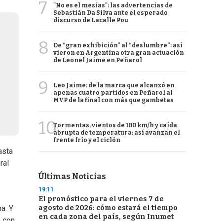
7
"No es el mesías": las advertencias de
Sebastián Da Silva ante el esperado
discurso de Lacalle Pou
8
De “gran exhibición” al “deslumbre”: así
vieron en Argentina otra gran actuación
de Leonel Jaime en Peñarol
9
Leo Jaime: de la marca que alcanzó en
apenas cuatro partidos en Peñarol al
MVP de la final con más que gambetas
10
Tormentas, vientos de 100 km/h y caída
abrupta de temperatura: así avanzan el
frente frío y el ciclón
asta
ral
Últimas Noticias
19:11
El pronóstico para el viernes 7 de
agosto de 2026: cómo estará el tiempo
a. Y
en cada zona del país, según Inumet
e con