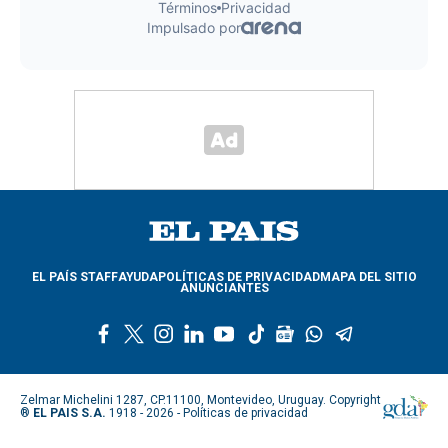
EL PAÍS STAFF
AYUDA
POLÍTICAS DE PRIVACIDAD
MAPA DEL SITIO
ANUNCIANTES
f
t
i
l
y
t
g
w
t
a
w
n
i
o
i
o
h
e
c
i
s
n
u
k
o
a
l
e
t
t
k
t
t
g
t
e
Zelmar Michelini 1287, CP.11100, Montevideo, Uruguay. Copyright
b
t
a
e
u
o
l
s
g
®
EL PAIS S.A.
1918 - 2026 -
Políticas de privacidad
o
e
g
d
b
k
e
a
r