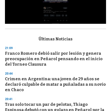
0
s
e
c
Últimas Noticias
o
n
21:09
d
Franco Romero debió salir por lesión y genera
s
o
preocupación en Peñarol pensando en el inicio
f
del Torneo Clausura
3
3
s
20:44
e
Crimen en Argentina: una joven de 29 años se
c
declaró culpable de matar a puñaladas a su novio
o
n
en Chaco
d
s
20:41
Tras solo tocar un par de pelotas, Thiago
Espinosa debutó con un golazo en Peñarol por la