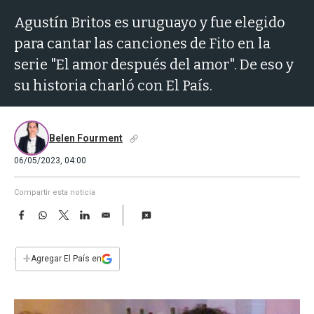
a
Agustín Britos es uruguayo y fue elegido
para cantar las canciones de Fito en la
serie "El amor después del amor". De eso y
su historia charló con El País.
Belen Fourment
06/05/2023, 04:00
Compartir esta noticia
F
W
T
L
E
a
h
w
i
m
c
a
i
n
a
e
t
t
k
i
+
Agregar El País en
b
s
t
e
l
o
A
e
d
o
p
r
I
k
p
n