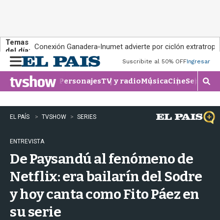
Temas
Conexión Ganadera
Inumet advierte por ciclón extratropi
del día:
Suscribite al 50% OFF
Ingresar
M
e
Personajes
TV y radio
Música
Cine
Series
Te
n
M
u
o
s
t
EL PAÍS
TVSHOW
SERIES
r
a
ENTREVISTA
r
b
De Paysandú al fenómeno de
�
s
Netflix: era bailarín del Sodre
q
y hoy canta como Fito Páez en
u
e
su serie
d