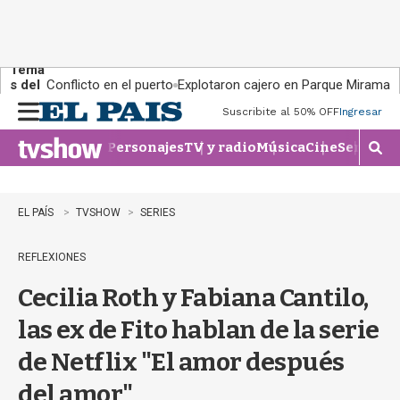
Tema
s del
Conflicto en el puerto
Explotaron cajero en Parque Miramar
día:
Suscribite al 50% OFF
Ingresar
M
e
Personajes
TV y radio
Música
Cine
Series
Te
n
M
u
o
s
t
EL PAÍS
TVSHOW
SERIES
r
a
REFLEXIONES
r
b
Cecilia Roth y Fabiana Cantilo,
�
s
las ex de Fito hablan de la serie
q
u
de Netflix "El amor después
e
d
del amor"