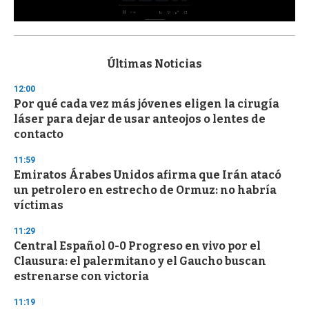
0
s
e
c
Últimas Noticias
o
n
12:00
d
Por qué cada vez más jóvenes eligen la cirugía
s
o
láser para dejar de usar anteojos o lentes de
f
contacto
3
3
s
11:59
e
Emiratos Árabes Unidos afirma que Irán atacó
c
un petrolero en estrecho de Ormuz: no habría
o
n
víctimas
d
s
11:29
Central Español 0-0 Progreso en vivo por el
Clausura: el palermitano y el Gaucho buscan
estrenarse con victoria
11:19