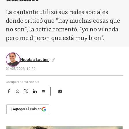
a
La cantante utilizó sus redes sociales
donde criticó que "hay muchas cosas que
no son"; la actriz comentó: "yo no vi nada,
pero me dijeron que está muy bien".
Nicolas Lauber
01/05/2023, 10:29
Compartir esta noticia
F
W
T
L
E
a
h
w
i
m
c
a
i
n
a
e
t
t
k
i
+
Agregar El País en
b
s
t
e
l
o
A
e
d
o
p
r
I