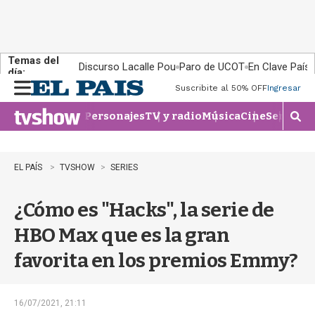
Temas del
Discurso Lacalle Pou
Paro de UCOT
En Clave País
día:
Suscribite al 50% OFF
Ingresar
M
e
Personajes
TV y radio
Música
Cine
Series
Te
n
M
u
o
s
t
EL PAÍS
TVSHOW
SERIES
r
a
¿Cómo es "Hacks", la serie de
r
b
HBO Max que es la gran
�
s
favorita en los premios Emmy?
q
u
e
d
16/07/2021, 21:11