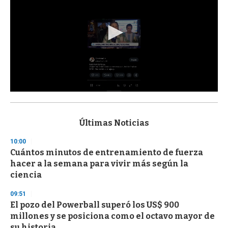
0
s
e
c
Últimas Noticias
o
n
10:00
d
Cuántos minutos de entrenamiento de fuerza
s
o
hacer a la semana para vivir más según la
f
ciencia
3
3
s
09:51
e
El pozo del Powerball superó los US$ 900
c
millones y se posiciona como el octavo mayor de
o
n
su historia