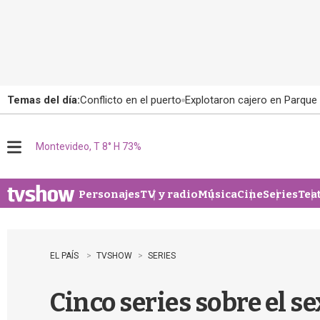
Temas del día:
Conflicto en el puerto
Explotaron cajero en Parque
Montevideo, T 8° H 73%
M
e
n
u
Personajes
TV y radio
Música
Cine
Series
Tea
EL PAÍS
TVSHOW
SERIES
Cinco series sobre el s