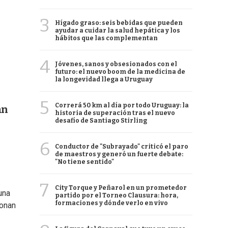
3
Hígado graso: seis bebidas que pueden
ayudar a cuidar la salud hepática y los
hábitos que las complementan
4
Jóvenes, sanos y obsesionados con el
futuro: el nuevo boom de la medicina de
la longevidad llega a Uruguay
5
Correrá 50 km al día por todo Uruguay: la
an
historia de superación tras el nuevo
desafío de Santiago Stirling
6
Conductor de "Subrayado" criticó el paro
de maestros y generó un fuerte debate:
"No tiene sentido"
7
City Torque y Peñarol en un prometedor
una
partido por el Torneo Clausura: hora,
formaciones y dónde verlo en vivo
ionan