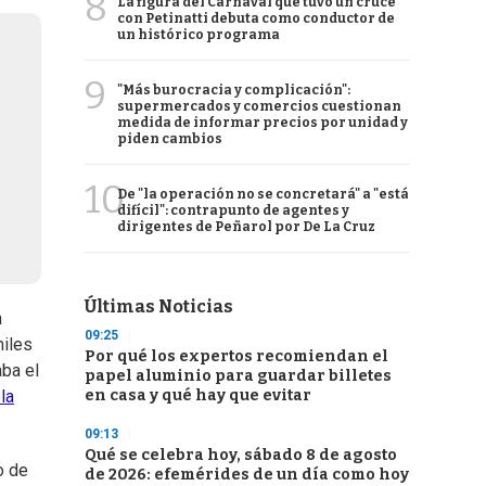
8
La figura del Carnaval que tuvo un cruce
con Petinatti debuta como conductor de
un histórico programa
9
"Más burocracia y complicación":
supermercados y comercios cuestionan
medida de informar precios por unidad y
piden cambios
10
De "la operación no se concretará" a "está
difícil": contrapunto de agentes y
dirigentes de Peñarol por De La Cruz
Últimas Noticias
n
09:25
miles
Por qué los expertos recomiendan el
aba el
papel aluminio para guardar billetes
en casa y qué hay que evitar
la
09:13
Qué se celebra hoy, sábado 8 de agosto
o de
de 2026: efemérides de un día como hoy