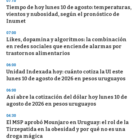
07:10
d
Tiempo de hoy lunes 10 de agosto: temperaturas,
s
o
vientos y nubosidad, según el pronóstico de
f
Inumet
3
3
s
07:00
e
Likes, dopamina y algoritmos: la combinación
c
en redes sociales que enciende alarmas por
o
n
trastornos alimentarios
d
s
06:00
Unidad Indexada hoy: cuánto cotiza la UI este
lunes 10 de agosto de 2026 en pesos uruguayos
06:00
Así abre la cotización del dólar hoy lunes 10 de
agosto de 2026 en pesos uruguayos
04:30
El MSP aprobó Mounjaro en Uruguay: el rol de la
Tirzepatida en la obesidad y por qué no es una
droga mágica