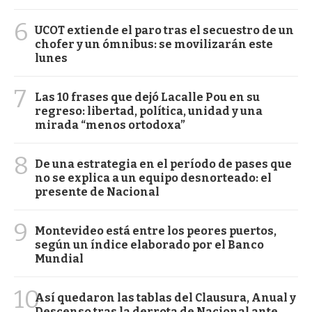
6
UCOT extiende el paro tras el secuestro de un
chofer y un ómnibus: se movilizarán este
lunes
7
Las 10 frases que dejó Lacalle Pou en su
regreso: libertad, política, unidad y una
mirada “menos ortodoxa”
8
De una estrategia en el período de pases que
no se explica a un equipo desnorteado: el
presente de Nacional
9
Montevideo está entre los peores puertos,
según un índice elaborado por el Banco
Mundial
10
Así quedaron las tablas del Clausura, Anual y
Descenso tras la derrota de Nacional ante