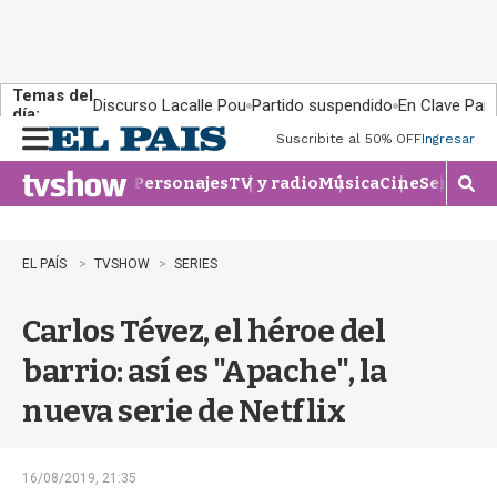
Temas del
Discurso Lacalle Pou
Partido suspendido
En Clave País
día:
Suscribite al 50% OFF
Ingresar
M
e
Personajes
TV y radio
Música
Cine
Series
Te
n
M
u
o
s
t
EL PAÍS
TVSHOW
SERIES
r
a
Carlos Tévez, el héroe del
r
b
barrio: así es "Apache", la
�
s
nueva serie de Netflix
q
u
e
d
16/08/2019, 21:35