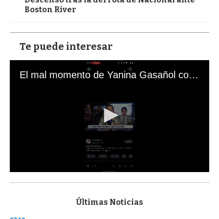
Boston River
Te puede interesar
El mal momento de Yanina Gasañol con un hincha argentino en "Subrayado"
0
s
e
c
Últimas Noticias
o
n