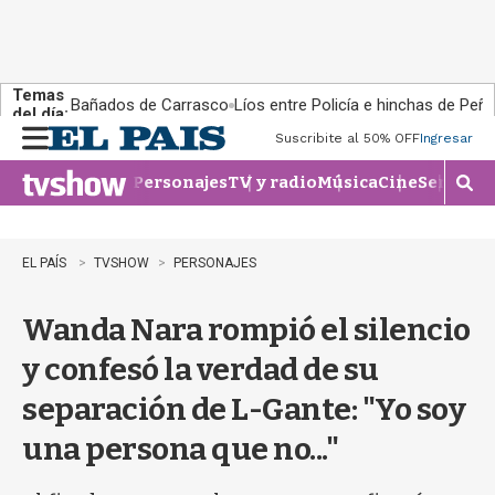
Temas
Bañados de Carrasco
Líos entre Policía e hinchas de Peña
del día:
Suscribite al 50% OFF
Ingresar
M
e
Personajes
TV y radio
Música
Cine
Series
Te
n
M
u
o
s
t
EL PAÍS
TVSHOW
PERSONAJES
r
a
Wanda Nara rompió el silencio
r
b
y confesó la verdad de su
�
s
separación de L-Gante: "Yo soy
q
u
una persona que no..."
e
d