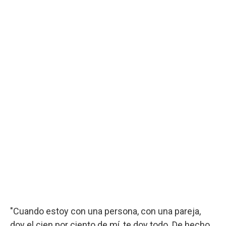
"Cuando estoy con una persona, con una pareja,
doy el cien por ciento de mí, te doy todo. De hecho,