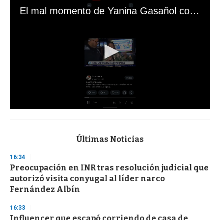
El mal momento de Yanina Gasañol con un hincha argentino en "Subrayado"
0
s
e
c
Últimas Noticias
o
n
16:34
d
Preocupación en INR tras resolución judicial que
s
o
autorizó visita conyugal al líder narco
f
Fernández Albín
3
3
s
16:33
e
Influencer que escapó corriendo de casa de