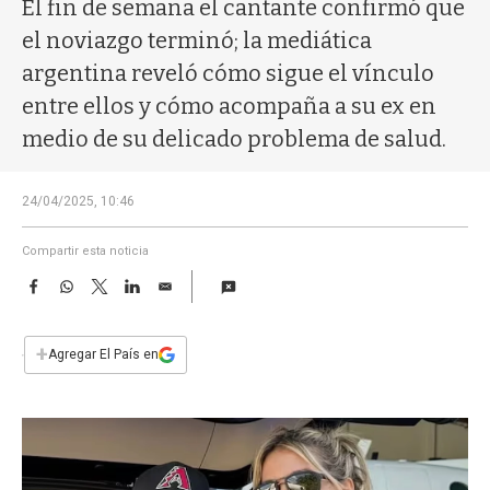
a
El fin de semana el cantante confirmó que
el noviazgo terminó; la mediática
argentina reveló cómo sigue el vínculo
entre ellos y cómo acompaña a su ex en
medio de su delicado problema de salud.
24/04/2025, 10:46
Compartir esta noticia
F
W
T
L
E
a
h
w
i
m
c
a
i
n
a
e
t
t
k
i
+
Agregar El País en
b
s
t
e
l
o
A
e
d
o
p
r
I
k
p
n