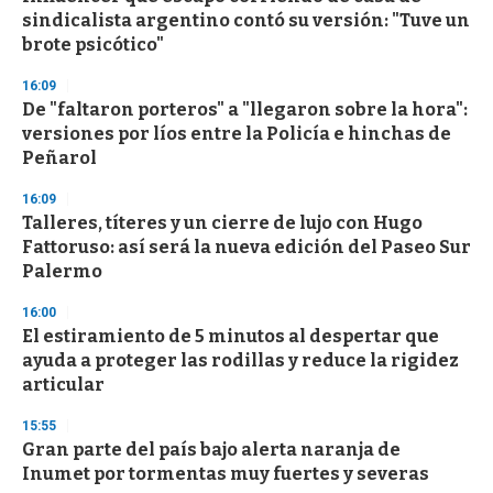
c
sindicalista argentino contó su versión: "Tuve un
o
n
brote psicótico"
d
s
16:09
De "faltaron porteros" a "llegaron sobre la hora":
versiones por líos entre la Policía e hinchas de
Peñarol
16:09
Talleres, títeres y un cierre de lujo con Hugo
Fattoruso: así será la nueva edición del Paseo Sur
Palermo
16:00
El estiramiento de 5 minutos al despertar que
ayuda a proteger las rodillas y reduce la rigidez
articular
15:55
Gran parte del país bajo alerta naranja de
Inumet por tormentas muy fuertes y severas