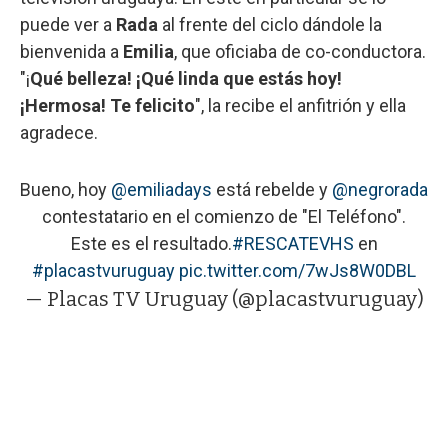
puede ver a
Rada
al frente del ciclo dándole la
bienvenida a
Emilia
, que oficiaba de co-conductora.
"¡
Qué belleza! ¡Qué linda que estás hoy!
¡Hermosa! Te felicito
", la recibe el anfitrión y ella
agradece.
Bueno, hoy
@emiliadays
está rebelde y
@negrorada
contestatario en el comienzo de "El Teléfono".
Este es el resultado.
#RESCATEVHS
en
#placastvuruguay
pic.twitter.com/7wJs8W0DBL
— Placas TV Uruguay (@placastvuruguay)