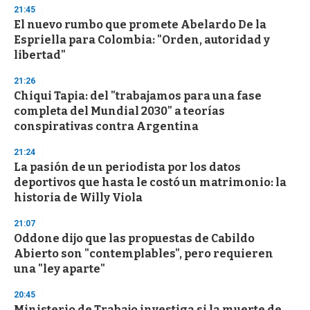
d
21:45
s
El nuevo rumbo que promete Abelardo De la
Espriella para Colombia: "Orden, autoridad y
libertad"
21:26
Chiqui Tapia: del "trabajamos para una fase
completa del Mundial 2030" a teorías
conspirativas contra Argentina
21:24
La pasión de un periodista por los datos
deportivos que hasta le costó un matrimonio: la
historia de Willy Viola
21:07
Oddone dijo que las propuestas de Cabildo
Abierto son "contemplables", pero requieren
una "ley aparte"
20:45
Ministerio de Trabajo investiga si la muerte de