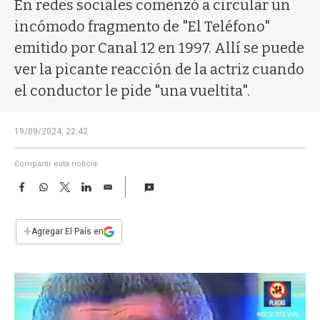
a
En redes sociales comenzó a circular un
incómodo fragmento de "El Teléfono"
emitido por Canal 12 en 1997. Allí se puede
ver la picante reacción de la actriz cuando
el conductor le pide "una vueltita".
19/09/2024, 22:42
Compartir esta noticia
F
W
T
L
E
a
h
w
i
m
c
a
i
n
a
e
t
t
k
i
+
Agregar El País en
b
s
t
e
l
o
A
e
d
o
p
r
I
k
p
n