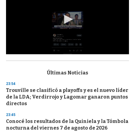
0
s
e
c
Últimas Noticias
o
n
23:54
d
Trouville se clasificó a playoffs y es el nuevo líder
s
o
de la LDA; Verdirrojo y Lagomar ganaron puntos
f
directos
3
3
s
23:45
e
Conocé los resultados de la Quiniela y la Tómbola
c
nocturna del viernes 7 de agosto de 2026
o
n