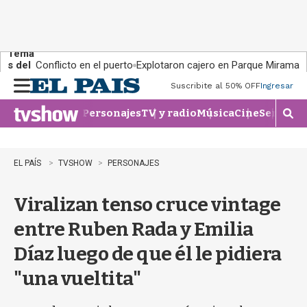
Tema
s del
Conflicto en el puerto
Explotaron cajero en Parque Miramar
día:
Suscribite al 50% OFF
Ingresar
M
e
Personajes
TV y radio
Música
Cine
Series
Te
n
M
u
o
s
t
EL PAÍS
TVSHOW
PERSONAJES
r
a
Viralizan tenso cruce vintage
r
b
entre Ruben Rada y Emilia
�
s
Díaz luego de que él le pidiera
q
u
"una vueltita"
e
d