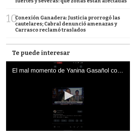
fuertes y severas: qué zonas están afectadas
10
Conexión Ganadera: Justicia prorrogó las
cautelares; Cabral denunció amenazas y
Carrasco reclamó traslados
Te puede interesar
El mal momento de Yanina Gasañol con un hincha argentino en "Subrayado"
0