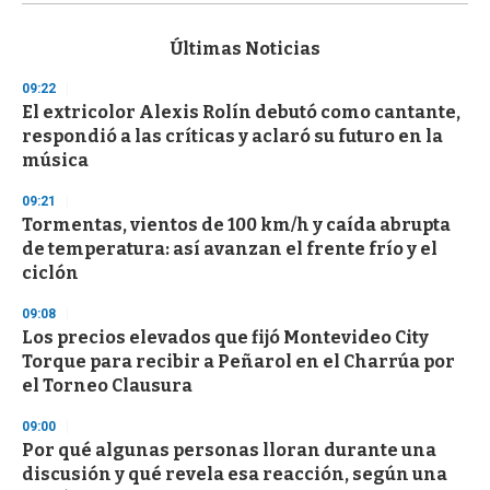
s
e
c
Últimas Noticias
o
n
09:22
d
El extricolor Alexis Rolín debutó como cantante,
s
o
respondió a las críticas y aclaró su futuro en la
f
música
3
3
s
09:21
e
Tormentas, vientos de 100 km/h y caída abrupta
c
de temperatura: así avanzan el frente frío y el
o
n
ciclón
d
s
09:08
Los precios elevados que fijó Montevideo City
Torque para recibir a Peñarol en el Charrúa por
el Torneo Clausura
09:00
Por qué algunas personas lloran durante una
discusión y qué revela esa reacción, según una