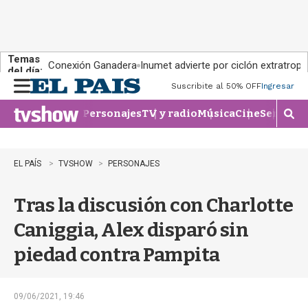
Temas
Conexión Ganadera
Inumet advierte por ciclón extratropi
del día:
Suscribite al 50% OFF
Ingresar
M
e
Personajes
TV y radio
Música
Cine
Series
Te
n
M
u
o
s
t
EL PAÍS
TVSHOW
PERSONAJES
r
a
Tras la discusión con Charlotte
r
b
Caniggia, Alex disparó sin
�
s
piedad contra Pampita
q
u
e
d
09/06/2021, 19:46