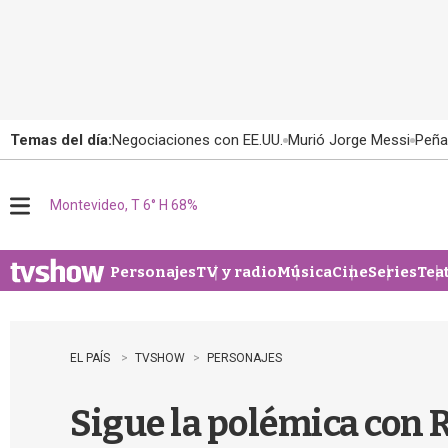
Temas del día:
Negociaciones con EE.UU.
Murió Jorge Messi
Peña
Montevideo, T 6° H 68%
M
e
n
u
Personajes
TV y radio
Música
Cine
Series
Tea
EL PAÍS
TVSHOW
PERSONAJES
Sigue la polémica con 