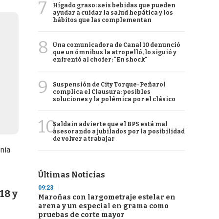
7
Hígado graso: seis bebidas que pueden
ayudar a cuidar la salud hepática y los
hábitos que las complementan
8
Una comunicadora de Canal 10 denunció
que un ómnibus la atropelló, lo siguió y
enfrentó al chofer: "En shock"
9
Suspensión de City Torque-Peñarol
complica el Clausura: posibles
soluciones y la polémica por el clásico
10
Saldain advierte que el BPS está mal
asesorando a jubilados por la posibilidad
de volver a trabajar
enía
Últimas Noticias
09:23
18 y
Maroñas con largometraje estelar en
arena y un especial en grama como
pruebas de corte mayor