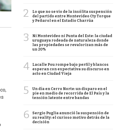
2
Lo que no se vio de la insólita suspensión
del partido entre Montevideo Cty Torque
y Peñarol en el Estadio Charrúa
3
Ni Montevideo ni Punta del Este: la ciudad
uruguaya rodeada de naturaleza donde
las propiedades se revalorizan más de
un 20%
4
Lacalle Pou rompe bajo perfil y blancos
esperan con expectativa su discurso en
acto en Ciudad Vieja
5
Un día en Cerro Norte: un disparo en el
co,
pie en medio de recorrida de El País y la
es
tensión latente entre bandas
6
Sergio Puglia anunció la suspensión de
su reality: el curioso motivo detrás de la
decisión
o