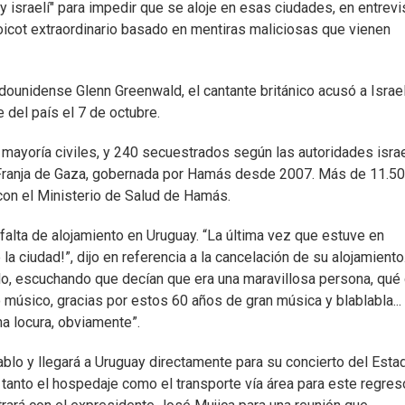
y israelí" para impedir que se aloje en esas ciudades, en entrevi
boicot extraordinario basado en mentiras maliciosas que vienen
adounidense Glenn Greenwald, el cantante británico acusó a Israe
 del país el 7 de octubre.
mayoría civiles, y 240 secuestrados según las autoridades israe
ranja de Gaza, gobernada por Hamás desde 2007. Más de 11.5
con el Ministerio de Salud de Hamás.
falta de alojamiento en Uruguay. “La última vez que estuve en
la ciudad!”, dijo en referencia a la cancelación de su alojamiento
lo, escuchando que decían que era una maravillosa persona, qué
úsico, gracias por estos 60 años de gran música y blablabla... 
na locura, obviamente”.
ablo y llegará a Uruguay directamente para su concierto del Esta
 tanto el hospedaje como el transporte vía área para este regres