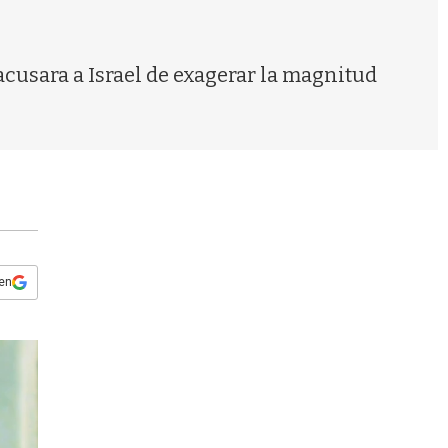
s
q
u
e
acusara a Israel de exagerar la magnitud
d
a
 en