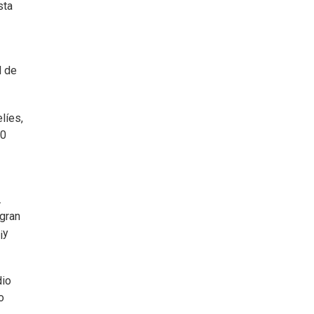
sta
l de
líes,
00
.
 gran
¡y
dio
o