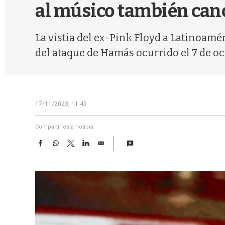
al músico también canc
La vistia del ex-Pink Floyd a Latinoamé
del ataque de Hamás ocurrido el 7 de o
17/11/2023, 11:49
Compartir esta noticia
F
W
T
L
E
a
h
w
i
m
c
a
i
n
a
e
t
t
k
i
b
s
t
e
l
o
A
e
d
o
p
r
I
k
p
n