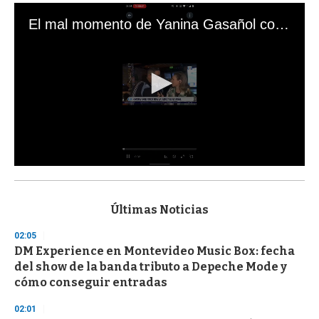
El mal momento de Yanina Gasañol con un hincha argentino en "Subrayado"
0
s
e
c
Últimas Noticias
o
n
02:05
d
DM Experience en Montevideo Music Box: fecha
s
o
del show de la banda tributo a Depeche Mode y
f
cómo conseguir entradas
3
3
s
02:01
e