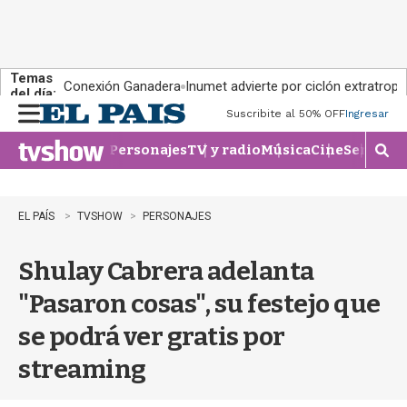
Temas
Conexión Ganadera
Inumet advierte por ciclón extratropi
del día:
Suscribite al 50% OFF
Ingresar
M
e
Personajes
TV y radio
Música
Cine
Series
Te
n
M
u
o
s
t
EL PAÍS
TVSHOW
PERSONAJES
r
a
Shulay Cabrera adelanta
r
b
"Pasaron cosas", su festejo que
�
s
se podrá ver gratis por
q
u
streaming
e
d