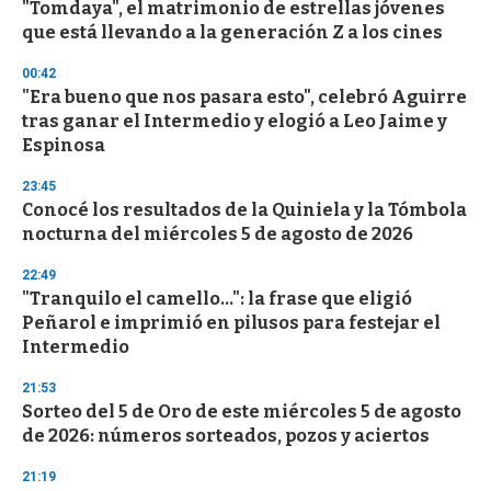
"Tomdaya", el matrimonio de estrellas jóvenes
c
que está llevando a la generación Z a los cines
o
n
d
00:42
s
"Era bueno que nos pasara esto", celebró Aguirre
tras ganar el Intermedio y elogió a Leo Jaime y
Espinosa
23:45
Conocé los resultados de la Quiniela y la Tómbola
nocturna del miércoles 5 de agosto de 2026
22:49
"Tranquilo el camello...": la frase que eligió
Peñarol e imprimió en pilusos para festejar el
Intermedio
21:53
Sorteo del 5 de Oro de este miércoles 5 de agosto
de 2026: números sorteados, pozos y aciertos
21:19