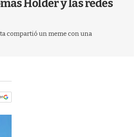
omás Holder y las redes
s
q
u
e
d
uesta compartió un meme con una
a
 en