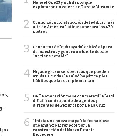
Nahuel One23 y a chilenos que
explotaron un cajero en Parque Miramar
2
Comenzó la construcción del edificio más
alto de América Latina: superará los 470
metros
3
Conductor de "Subrayado" criticó el paro
de maestros y generó un fuerte debate:
"No tiene sentido"
4
Hígado graso: seis bebidas que pueden
ayudar a cuidar la salud hepática y los
hábitos que las complementan
5
ras,
De "la operación no se concretará" a "está
difícil": contrapunto de agentes y
dirigentes de Peñarol por De La Cruz
3
—
6
“Inicia una nueva etapa”: la fecha clave
que anunció Liverpool por la
tipo
construcción del Nuevo Estadio
Belvedere