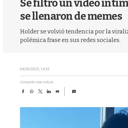
Se filtró un video ínt
se llenaron de memes
Holder se volvió tendencia por la vira
polémica frase en sus redes sociales.
04/05/2023, 14:32
Compartir esta noticia
F
W
T
L
E
a
h
w
i
m
c
a
i
n
a
e
t
t
k
i
b
s
t
e
l
o
A
e
d
o
p
r
I