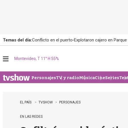
Temas del día:
Conflicto en el puerto
Explotaron cajero en Parque
Montevideo, T 11° H 55%
M
e
n
u
Personajes
TV y radio
Música
Cine
Series
Tea
EL PAÍS
TVSHOW
PERSONAJES
EN LAS REDES