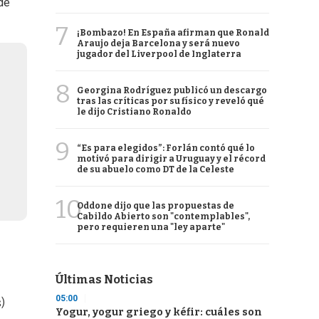
 de
7
¡Bombazo! En España afirman que Ronald
Araujo deja Barcelona y será nuevo
jugador del Liverpool de Inglaterra
8
Georgina Rodríguez publicó un descargo
tras las críticas por su físico y reveló qué
le dijo Cristiano Ronaldo
9
“Es para elegidos”: Forlán contó qué lo
motivó para dirigir a Uruguay y el récord
de su abuelo como DT de la Celeste
10
Oddone dijo que las propuestas de
Cabildo Abierto son "contemplables",
pero requieren una "ley aparte"
Últimas Noticias
05:00
s)
Yogur, yogur griego y kéfir: cuáles son