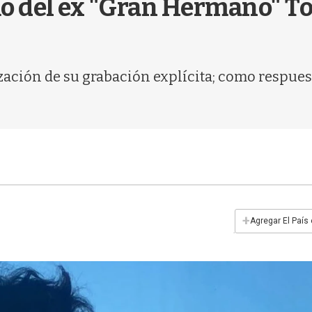
imo del ex "Gran Hermano" T
lización de su grabación explícita; como resp
+
Agregar El País