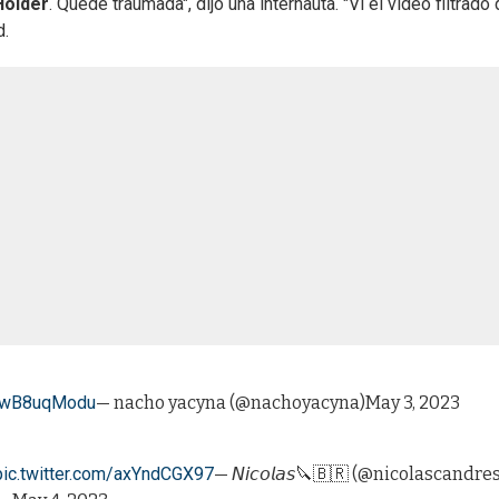
Holder
. Quedé traumada", dijo una internauta. "Vi el video filtrado
d.
/4wB8uqModu
— nacho yacyna (@nachoyacyna)
May 3, 2023
pic.twitter.com/axYndCGX97
— 𝘕𝘪𝘤𝘰𝘭𝘢𝘴🔪🇧🇷 (@nicolascandre