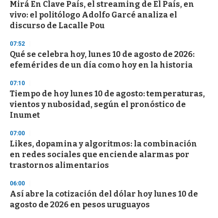
e
Mirá En Clave País, el streaming de El País, en
c
vivo: el politólogo Adolfo Garcé analiza el
o
n
discurso de Lacalle Pou
d
s
07:52
Qué se celebra hoy, lunes 10 de agosto de 2026:
efemérides de un día como hoy en la historia
07:10
Tiempo de hoy lunes 10 de agosto: temperaturas,
vientos y nubosidad, según el pronóstico de
Inumet
07:00
Likes, dopamina y algoritmos: la combinación
en redes sociales que enciende alarmas por
trastornos alimentarios
06:00
Así abre la cotización del dólar hoy lunes 10 de
agosto de 2026 en pesos uruguayos