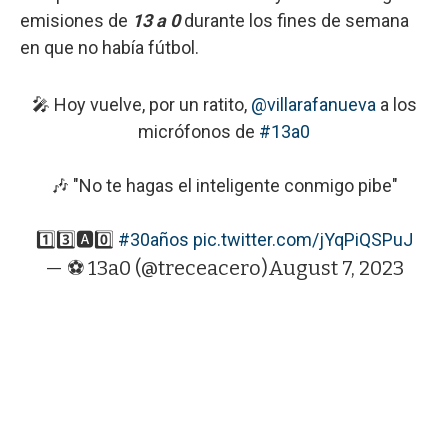
emisiones de
13 a 0
durante los fines de semana
en que no había fútbol.
🎤 Hoy vuelve, por un ratito,
@villarafanueva
a los
micrófonos de
#13a0
🎶 "No te hagas el inteligente conmigo pibe"
1️⃣3️⃣🅰️0️⃣
#30años
pic.twitter.com/jYqPiQSPuJ
— ⚽️ 13a0 (@treceacero)
August 7, 2023