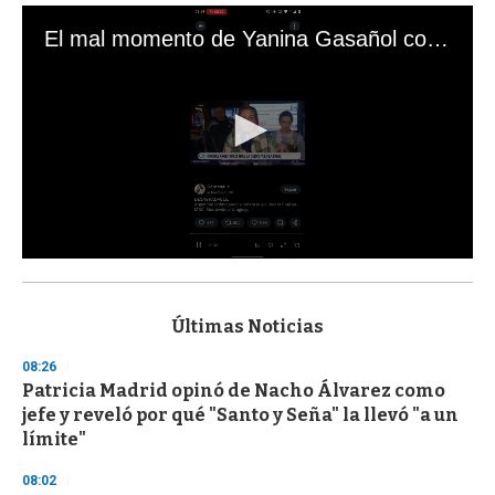
El mal momento de Yanina Gasañol con un hincha argentino en "Subrayado"
0
s
e
c
Últimas Noticias
o
n
08:26
d
Patricia Madrid opinó de Nacho Álvarez como
s
o
jefe y reveló por qué "Santo y Seña" la llevó "a un
f
límite"
3
3
s
08:02