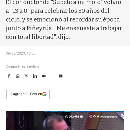
a
El conductor de "Súbete a mi moto" volvió
a "13 a 0" para celebrar los 30 años del
ciclo, y se emocionó al recordar su época
junto a Piñeyrúa. "Me enseñaste a trabajar
con total libertad", dijo.
09/08/2023, 10:35
Compartir esta noticia
F
W
T
L
E
a
h
w
i
m
c
a
i
n
a
e
t
t
k
i
+
Agregar El País en
b
s
t
e
l
o
A
e
d
o
p
r
I
k
p
n