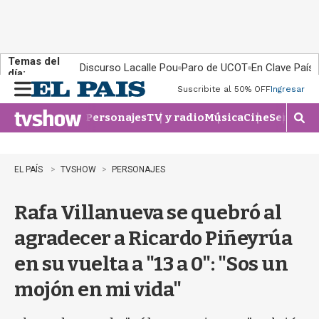
Temas del
Discurso Lacalle Pou
Paro de UCOT
En Clave País
día:
Suscribite al 50% OFF
Ingresar
M
e
Personajes
TV y radio
Música
Cine
Series
Te
n
M
u
o
s
t
EL PAÍS
TVSHOW
PERSONAJES
r
a
Rafa Villanueva se quebró al
r
b
agradecer a Ricardo Piñeyrúa
�
s
en su vuelta a "13 a 0": "Sos un
q
u
mojón en mi vida"
e
d