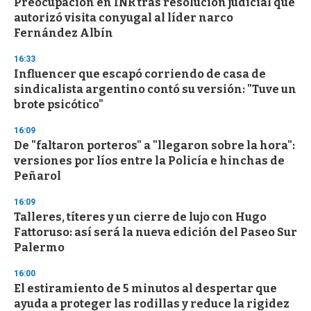
Preocupación en INR tras resolución judicial que
s
o
autorizó visita conyugal al líder narco
f
Fernández Albín
3
3
s
16:33
e
Influencer que escapó corriendo de casa de
c
sindicalista argentino contó su versión: "Tuve un
o
n
brote psicótico"
d
s
16:09
De "faltaron porteros" a "llegaron sobre la hora":
versiones por líos entre la Policía e hinchas de
Peñarol
16:09
Talleres, títeres y un cierre de lujo con Hugo
Fattoruso: así será la nueva edición del Paseo Sur
Palermo
16:00
El estiramiento de 5 minutos al despertar que
ayuda a proteger las rodillas y reduce la rigidez