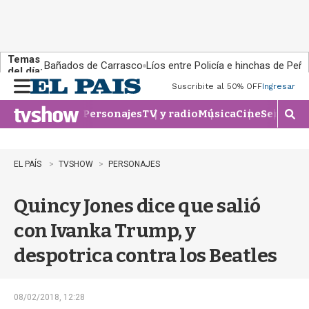
Temas
Bañados de Carrasco
Líos entre Policía e hinchas de Peña
del día:
Suscribite al 50% OFF
Ingresar
M
e
Personajes
TV y radio
Música
Cine
Series
Te
n
M
u
o
s
t
EL PAÍS
TVSHOW
PERSONAJES
r
a
Quincy Jones dice que salió
r
b
con Ivanka Trump, y
�
s
despotrica contra los Beatles
q
u
e
d
08/02/2018, 12:28