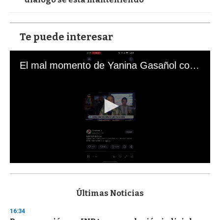
Te puede interesar
El mal momento de Yanina Gasañol con un hincha argentino en "Subrayado"
0
s
e
c
Últimas Noticias
o
n
16:34
d