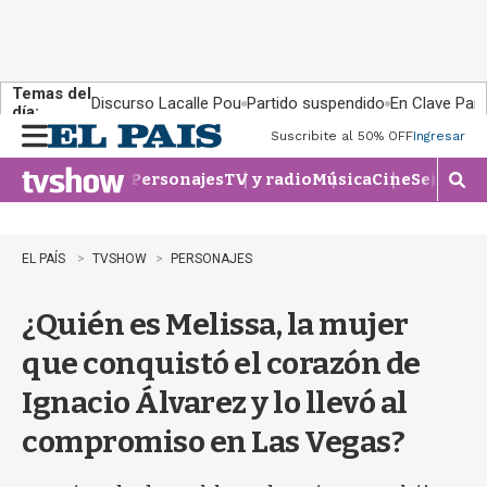
Temas del
Discurso Lacalle Pou
Partido suspendido
En Clave País
día:
Suscribite al 50% OFF
Ingresar
M
e
Personajes
TV y radio
Música
Cine
Series
Te
n
M
u
o
s
t
EL PAÍS
TVSHOW
PERSONAJES
r
a
¿Quién es Melissa, la mujer
r
b
que conquistó el corazón de
�
s
Ignacio Álvarez y lo llevó al
q
u
compromiso en Las Vegas?
e
d