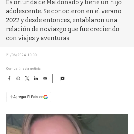
a
Es oriunda de Maldonado y tiene un hijo
adolescente. Se conocieron en el verano
2022 y desde entonces, entablaron una
relación de noviazgo que fue creciendo
con viajes y aventuras.
21/06/2024, 10:00
Compartir esta noticia
F
W
T
L
E
a
h
w
i
m
c
a
i
n
a
e
t
t
k
i
+
Agregar El País en
b
s
t
e
l
o
A
e
d
o
p
r
I
k
p
n