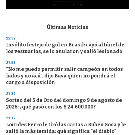
0
s
e
c
Últimas Noticias
o
n
22:32
d
Insólito festejo de gol en Brasil: cayó al túnel de
s
o
los vestuarios, se lo anularon y salió lesionado
f
3
21:53
3
s
"No me puedo permitir salir campeón en todos
e
lados y no acá", dijo Bava quien no pondrá el
c
cargo a disposición
o
n
d
21:39
s
Sorteo del 5 de Oro del domingo 9 de agosto de
2026: ¿qué pasó con los $ 24.600.000?
21:17
Lourdes Ferro le tiró las cartas a Ruben Sosa y le
salió la más temida: qué significa "el diablo"