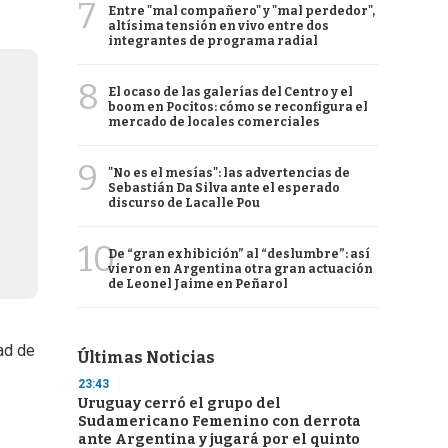
7
Entre "mal compañero" y "mal perdedor",
altísima tensión en vivo entre dos
integrantes de programa radial
8
El ocaso de las galerías del Centro y el
boom en Pocitos: cómo se reconfigura el
mercado de locales comerciales
9
"No es el mesías": las advertencias de
Sebastián Da Silva ante el esperado
discurso de Lacalle Pou
10
De “gran exhibición” al “deslumbre”: así
vieron en Argentina otra gran actuación
de Leonel Jaime en Peñarol
ad de
Últimas Noticias
23:43
Uruguay cerró el grupo del
Sudamericano Femenino con derrota
ante Argentina y jugará por el quinto