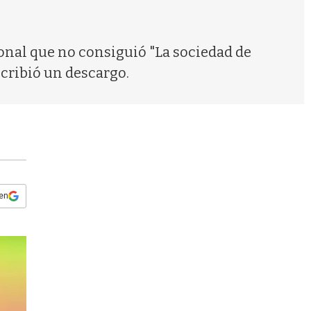
s
q
u
e
ional que no consiguió "La sociedad de
d
scribió un descargo.
a
 en