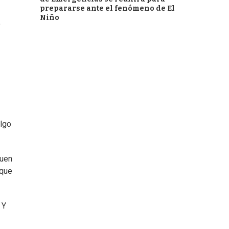
prepararse ante el fenómeno de El
Niño
o
algo
quen
 que
 Y