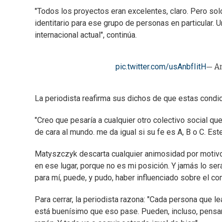
"Todos los proyectos eran excelentes, claro. Pero solo
identitario para ese grupo de personas en particular. 
internacional actual", continúa.
pic.twitter.com/usAnbfIitH
— A
La periodista reafirma sus dichos de que estas condic
"Creo que pesaría a cualquier otro colectivo social qu
de cara al mundo. me da igual si su fe es A, B o C. Es
Matyszczyk descarta cualquier animosidad por motivos 
en ese lugar, porque no es mi posición. Y jamás lo será
para mí, puede, y pudo, haber influenciado sobre el c
Para cerrar, la periodista razona: "Cada persona que l
está buenísimo que eso pase. Pueden, incluso, pens