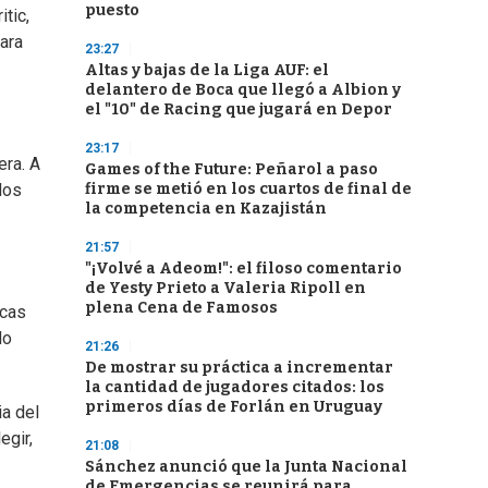
puesto
itic,
para
23:27
Altas y bajas de la Liga AUF: el
delantero de Boca que llegó a Albion y
el "10" de Racing que jugará en Depor
23:17
era. A
Games of the Future: Peñarol a paso
firme se metió en los cuartos de final de
los
la competencia en Kazajistán
21:57
"¡Volvé a Adeom!": el filoso comentario
de Yesty Prieto a Valeria Ripoll en
plena Cena de Famosos
icas
do
21:26
De mostrar su práctica a incrementar
la cantidad de jugadores citados: los
primeros días de Forlán en Uruguay
ia del
egir,
21:08
Sánchez anunció que la Junta Nacional
de Emergencias se reunirá para