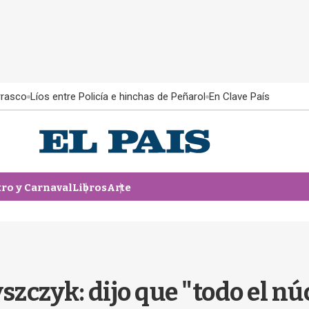
rrasco
Líos entre Policía e hinchas de Peñarol
En Clave País
tro y Carnaval
Libros
Arte
zczyk: dijo que "todo el n