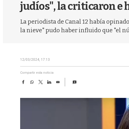
judíos", la criticaron e
La periodista de Canal 12 había opinado
la nieve" pudo haber influido que "el nú
12/03/2024, 17:13
Compartir esta noticia
F
W
T
L
E
a
h
w
i
m
c
a
i
n
a
e
t
t
k
i
b
s
t
e
l
o
A
e
d
o
p
r
I
k
p
n