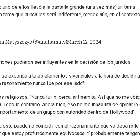
 uno de ellos llevó a la pantalla grande (una vez más) un tema
Un tema que nunca les será indiferente, menos aún, en el context
na Matyszczyk (@analiamaty)
March 12, 2024
iones pudieron ser influyentes en la decisión de los jurados.
e se exponga a tales elementos vivenciales a la hora de decidir 
te razonamiento nunca fue por ese lado".
religiosos. "Nunca fui, ni cerca, antisemita. Así que no me ubi
. Todo lo contrario. Ahora bien, eso no me inhabilita de opinar lo
omportamiento de un grupo con autoridad dentro de Hollywood".
ea esto puede no coincidir con el razonamiento que yo desarrollé.
ar que estoy profundamente equivocada. Y probablemente tengan