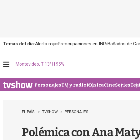
Temas del día:
Alerta roja
Preocupaciones en INR
Bañados de Ca
Montevideo, T 13° H 95%
M
e
n
u
Personajes
TV y radio
Música
Cine
Series
Tea
EL PAÍS
TVSHOW
PERSONAJES
Polémica con Ana Matys