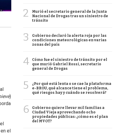
2
Murió el secretario general de la Junta
Nacional de Drogas tras un siniestro de
tránsito
3
Gobierno declaró la alerta roja por las
condiciones meteorológicas en varias
zonas del país
4
Cómo fue el siniestro de tránsito por el
que murió Gabriel Rossi, secretario
general de Drogas
5
¿Por qué está lenta o se cae la plataforma
e-BROU, qué alcance tiene el problema,
al
qué riesgos hay y cuándo se resolverá?
nieve
)
aborda
6
Gobierno quiere llevar mil familias a
Ciudad Vieja aprovechando ocho
propiedades públicas: ¿cómo es el plan
del MVOT?
el
 en el