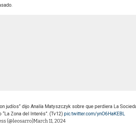
asado.
on judíos” dijo Analía Matyszczyk sobre que perdiera La Socied
o “La Zona del Interés”. (Tv12)
pic.twitter.com/ynO6HaKEBL
ess (@leosarro)
March 11, 2024