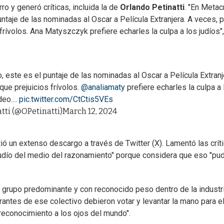
o y generó críticas, incluida la de
Orlando Petinatti
. "En Metacr
untaje de las nominadas al Oscar a Película Extranjera. A veces, 
rívolos. Ana Matyszczyk prefiere echarles la culpa a los judíos",
, este es el puntaje de las nominadas al Oscar a Película Extranj
ue prejuicios frívolos.
@analiamaty
prefiere echarles la culpa a 
deo....
pic.twitter.com/CtCtis5VEs
tti (@OPetinatti)
March 12, 2024
ió un extenso descargo a través de Twitter (X). Lamentó las crít
 judío del medio del razonamiento" porque considera que eso "pu
 grupo predominante y con reconocido peso dentro de la industr
antes de ese colectivo debieron votar y levantar la mano para el
 reconocimiento a los ojos del mundo".