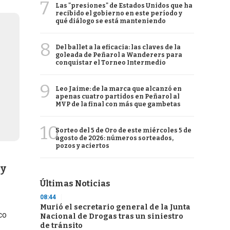
7
Las "presiones" de Estados Unidos que ha
recibido el gobierno en este período y
qué diálogo se está manteniendo
8
Del ballet a la eficacia: las claves de la
goleada de Peñarol a Wanderers para
conquistar el Torneo Intermedio
9
Leo Jaime: de la marca que alcanzó en
apenas cuatro partidos en Peñarol al
MVP de la final con más que gambetas
10
Sorteo del 5 de Oro de este miércoles 5 de
agosto de 2026: números sorteados,
pozos y aciertos
 y
Últimas Noticias
08:44
Murió el secretario general de la Junta
ico
Nacional de Drogas tras un siniestro
de tránsito