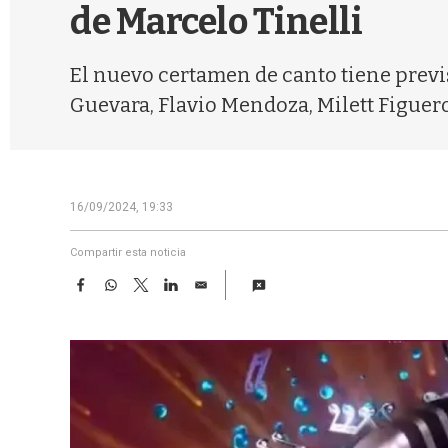
de Marcelo Tinelli
El nuevo certamen de canto tiene previs
Guevara, Flavio Mendoza, Milett Figuer
16/09/2024, 19:33
Compartir esta noticia
F
W
T
L
E
a
h
w
i
m
c
a
i
n
a
e
t
t
k
i
b
s
t
e
l
o
A
e
d
o
p
r
I
k
p
n