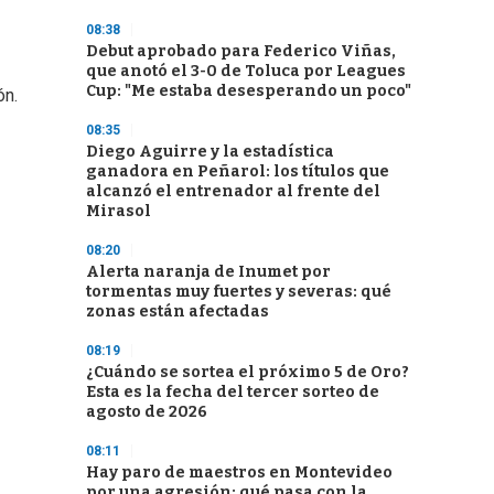
08:38
Debut aprobado para Federico Viñas,
que anotó el 3-0 de Toluca por Leagues
Cup: "Me estaba desesperando un poco"
ón.
08:35
Diego Aguirre y la estadística
ganadora en Peñarol: los títulos que
alcanzó el entrenador al frente del
Mirasol
08:20
Alerta naranja de Inumet por
tormentas muy fuertes y severas: qué
zonas están afectadas
08:19
¿Cuándo se sortea el próximo 5 de Oro?
Esta es la fecha del tercer sorteo de
agosto de 2026
08:11
Hay paro de maestros en Montevideo
por una agresión: qué pasa con la