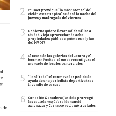
2
Inumet prevé que "lo más intenso" del
ciclón extratropical se dará la noche del
jueves y madrugada del viernes
3
Gobierno quiere llevar mil familias a
Ciudad Vieja aprovechando ocho
propiedades públicas: ¿cómo es el plan
del MVOT?
4
El ocaso de las galerías del Centro y el
boom en Pocitos: cómo se reconfigura el
mercado de locales comerciales
al
5
"Perdí todo": el conmovedor pedido de
re
ayuda de una periodista deportiva tras
en
incendio de su casa
6
Conexión Ganadera: Justicia prorrogó
las cautelares; Cabral denunció
amenazas y Carrasco reclamó traslados
ón de