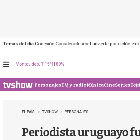
Temas del día:
Conexión Ganadera
Inumet advierte por ciclón extr
Montevideo, T 15° H 89%
M
e
n
u
Personajes
TV y radio
Música
Cine
Series
Tea
EL PAÍS
TVSHOW
PERSONAJES
Periodista uruguayo fu