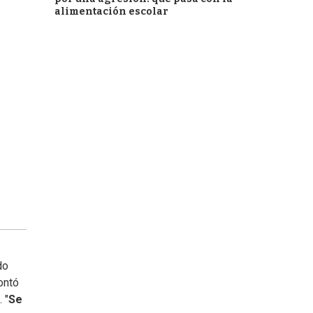
alimentación escolar
do
ontó
 "
Se