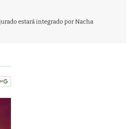
s
q
u
e
 jurado estará integrado por Nacha
d
a
 en