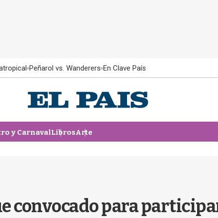
atropical
Peñarol vs. Wanderers
En Clave País
tro y Carnaval
Libros
Arte
e convocado para participa