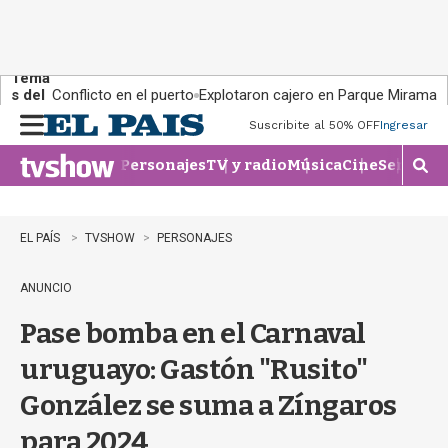
Tema
s del
Conflicto en el puerto
Explotaron cajero en Parque Miramar
día:
Suscribite al 50% OFF
Ingresar
M
e
Personajes
TV y radio
Música
Cine
Series
Te
n
M
u
o
s
t
EL PAÍS
TVSHOW
PERSONAJES
r
a
ANUNCIO
r
b
Pase bomba en el Carnaval
�
s
uruguayo: Gastón "Rusito"
q
u
González se suma a Zíngaros
e
d
para 2024