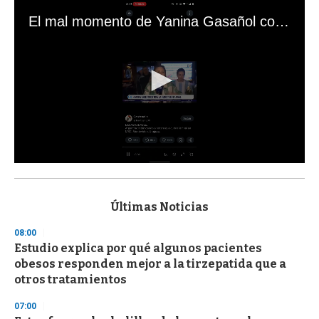
El mal momento de Yanina Gasañol con un hincha argentino en "Subrayado"
0
s
e
c
Últimas Noticias
o
n
08:00
d
Estudio explica por qué algunos pacientes
s
o
obesos responden mejor a la tirzepatida que a
f
otros tratamientos
3
3
s
07:00
e