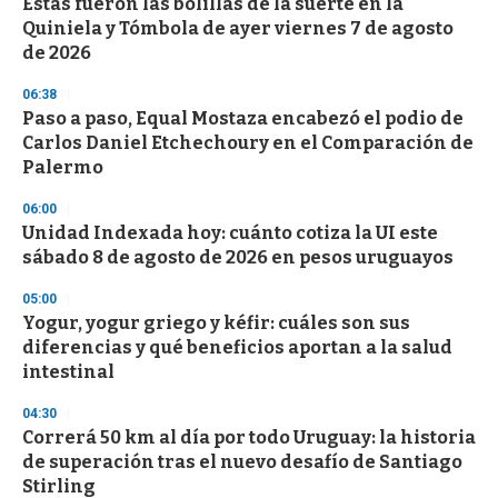
Estas fueron las bolillas de la suerte en la
c
Quiniela y Tómbola de ayer viernes 7 de agosto
o
n
de 2026
d
s
06:38
Paso a paso, Equal Mostaza encabezó el podio de
Carlos Daniel Etchechoury en el Comparación de
Palermo
06:00
Unidad Indexada hoy: cuánto cotiza la UI este
sábado 8 de agosto de 2026 en pesos uruguayos
05:00
Yogur, yogur griego y kéfir: cuáles son sus
diferencias y qué beneficios aportan a la salud
intestinal
04:30
Correrá 50 km al día por todo Uruguay: la historia
de superación tras el nuevo desafío de Santiago
Stirling