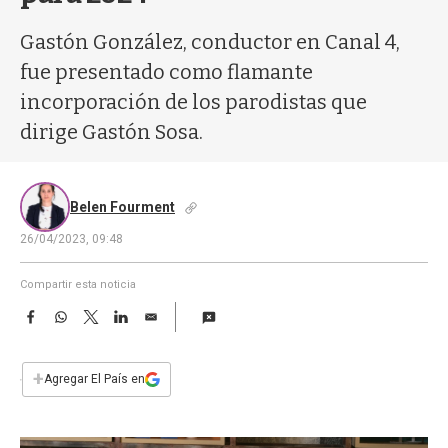
a
Gastón González, conductor en Canal 4,
fue presentado como flamante
incorporación de los parodistas que
dirige Gastón Sosa.
Belen Fourment
26/04/2023, 09:48
Compartir esta noticia
F
W
T
L
E
a
h
w
i
m
c
a
i
n
a
e
t
t
k
i
+
Agregar El País en
b
s
t
e
l
o
A
e
d
o
p
r
I