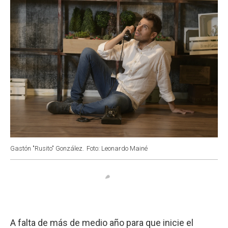
k
p
n
Gastón "Rusito" González.
Foto: Leonardo Mainé
A falta de más de medio año para que inicie el