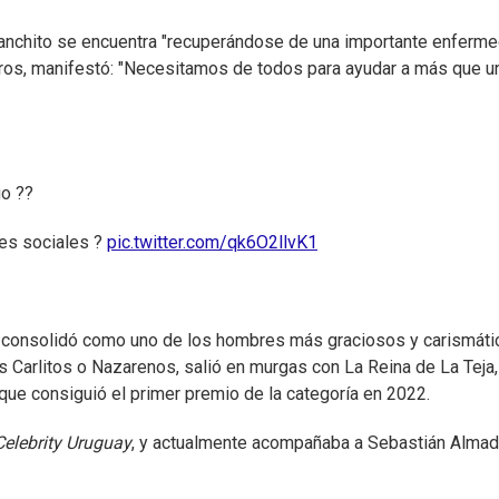
 Panchito se encuentra "recuperándose de una importante enferme
aros, manifestó: "Necesitamos de todos para ayudar a más que u
o ??
es sociales ?
pic.twitter.com/qk6O2llvK1
e consolidó como uno de los hombres más graciosos y carismáti
os Carlitos o Nazarenos, salió en murgas con La Reina de La Teja,
 que consiguió el primer premio de la categoría en 2022.
Celebrity Uruguay
, y actualmente acompañaba a Sebastián Almad