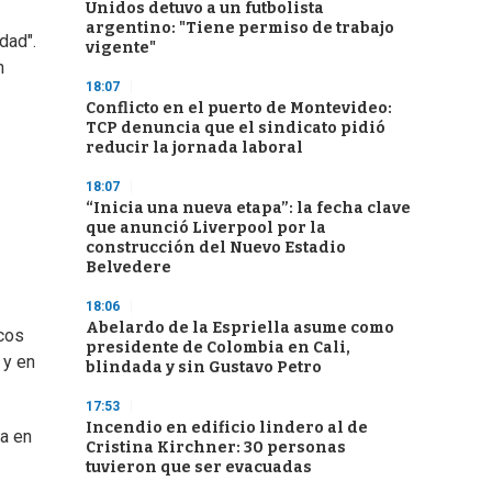
Unidos detuvo a un futbolista
argentino: "Tiene permiso de trabajo
dad".
vigente"
n
18:07
Conflicto en el puerto de Montevideo:
TCP denuncia que el sindicato pidió
reducir la jornada laboral
18:07
“Inicia una nueva etapa”: la fecha clave
que anunció Liverpool por la
construcción del Nuevo Estadio
Belvedere
18:06
Abelardo de la Espriella asume como
cos
presidente de Colombia en Cali,
 y en
blindada y sin Gustavo Petro
17:53
Incendio en edificio lindero al de
a en
Cristina Kirchner: 30 personas
tuvieron que ser evacuadas