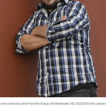
o mas conocido como Panchito Araujo, en Montevideo, ND 20220509, foto Leonar