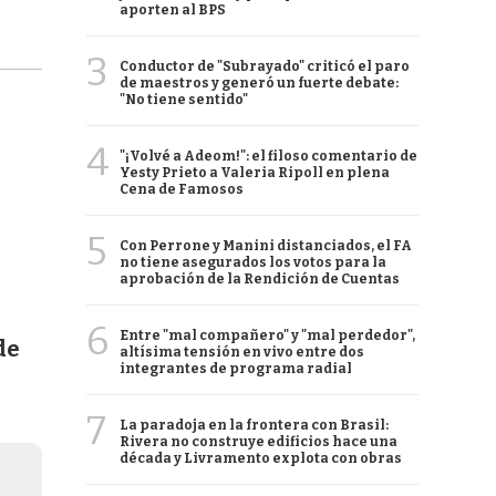
aporten al BPS
3
Conductor de "Subrayado" criticó el paro
de maestros y generó un fuerte debate:
"No tiene sentido"
4
"¡Volvé a Adeom!": el filoso comentario de
Yesty Prieto a Valeria Ripoll en plena
Cena de Famosos
5
Con Perrone y Manini distanciados, el FA
no tiene asegurados los votos para la
aprobación de la Rendición de Cuentas
6
Entre "mal compañero" y "mal perdedor",
de
altísima tensión en vivo entre dos
integrantes de programa radial
7
La paradoja en la frontera con Brasil:
Rivera no construye edificios hace una
década y Livramento explota con obras