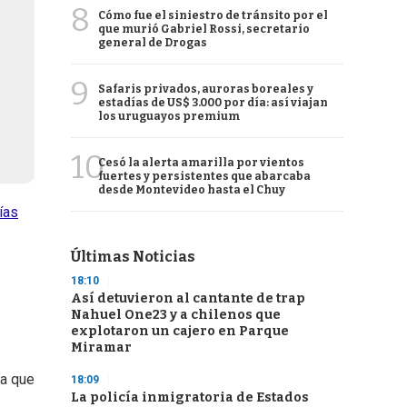
8
Cómo fue el siniestro de tránsito por el
que murió Gabriel Rossi, secretario
general de Drogas
9
Safaris privados, auroras boreales y
estadías de US$ 3.000 por día: así viajan
los uruguayos premium
10
Cesó la alerta amarilla por vientos
fuertes y persistentes que abarcaba
desde Montevideo hasta el Chuy
ías
Últimas Noticias
18:10
Así detuvieron al cantante de trap
Nahuel One23 y a chilenos que
explotaron un cajero en Parque
Miramar
ra que
18:09
La policía inmigratoria de Estados