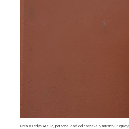
Nota a Ledys Araujo, personalidad del carnaval y musico uruguay