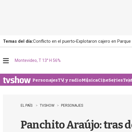
Temas del día:
Conflicto en el puerto
Explotaron cajero en Parque
Montevideo, T 13° H 56%
M
e
n
u
Personajes
TV y radio
Música
Cine
Series
Tea
EL PAÍS
TVSHOW
PERSONAJES
Panchito Araújo: tras 