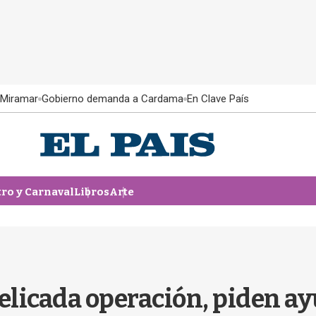
 Miramar
Gobierno demanda a Cardama
En Clave País
tro y Carnaval
Libros
Arte
delicada operación, piden a