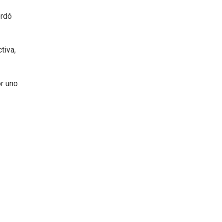
ordó
tiva,
or uno