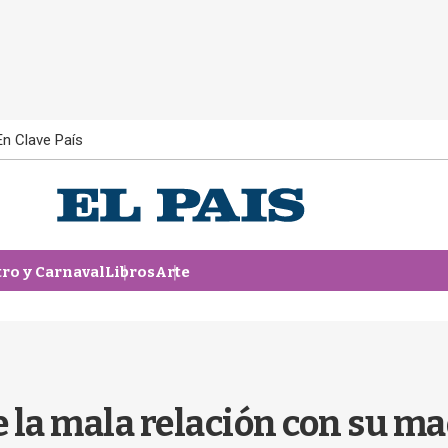
En Clave País
tro y Carnaval
Libros
Arte
 la mala relación con su ma