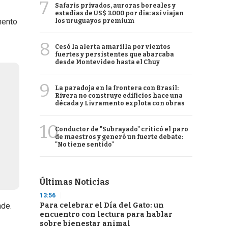
7
Safaris privados, auroras boreales y
estadías de US$ 3.000 por día: así viajan
mento
los uruguayos premium
8
Cesó la alerta amarilla por vientos
fuertes y persistentes que abarcaba
desde Montevideo hasta el Chuy
9
La paradoja en la frontera con Brasil:
Rivera no construye edificios hace una
década y Livramento explota con obras
10
Conductor de "Subrayado" criticó el paro
de maestros y generó un fuerte debate:
"No tiene sentido"
Últimas Noticias
13:56
Para celebrar el Día del Gato: un
nde.
encuentro con lectura para hablar
sobre bienestar animal