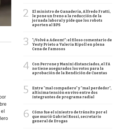
2
El ministro de Ganadería, Alfredo Fratti,
le pone un freno a la reducción de la
jornada laboral y pide que los robots
aporten al BPS
3
"¡Volvé a Adeom!": el filoso comentario de
Yesty Prieto a Valeria Ripoll en plena
Cena de Famosos
4
Con Perrone y Manini distanciados, el FA
no tiene asegurados los votos para la
aprobación de la Rendición de Cuentas
5
Entre "mal compañero" y "mal perdedor",
altísima tensión en vivo entre dos
por
integrantes de programa radial
obre
6
 el
Cómo fue el siniestro de tránsito por el
que murió Gabriel Rossi, secretario
ñero
general de Drogas