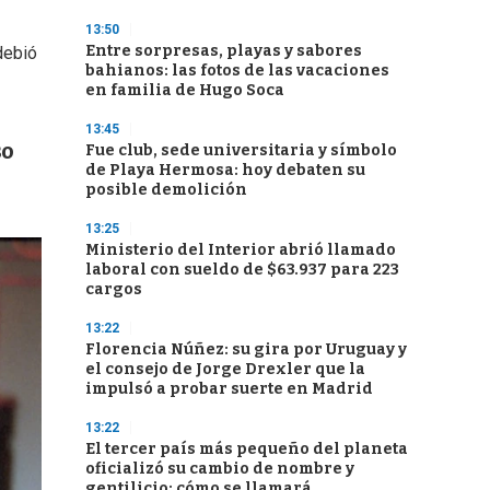
13:50
Entre sorpresas, playas y sabores
debió
bahianos: las fotos de las vacaciones
en familia de Hugo Soca
13:45
so
Fue club, sede universitaria y símbolo
de Playa Hermosa: hoy debaten su
posible demolición
13:25
Ministerio del Interior abrió llamado
laboral con sueldo de $63.937 para 223
cargos
13:22
Florencia Núñez: su gira por Uruguay y
el consejo de Jorge Drexler que la
impulsó a probar suerte en Madrid
13:22
El tercer país más pequeño del planeta
oficializó su cambio de nombre y
gentilicio: cómo se llamará