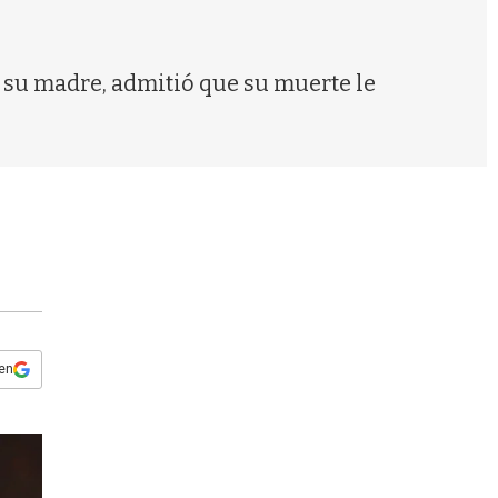
s
q
u
e
n su madre, admitió que su muerte le
d
.
a
 en