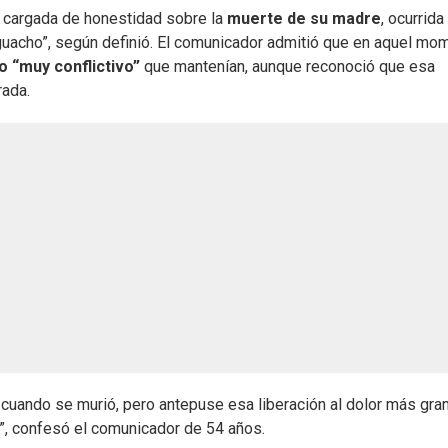
ón cargada de honestidad sobre la
muerte de su madre
, ocurrida
 guacho”, según definió. El comunicador admitió que en aquel mo
o “muy conflictivo”
que mantenían, aunque reconoció que esa
rada.
é cuando se murió, pero antepuse esa liberación al dolor más gra
a”, confesó el comunicador de 54 años.