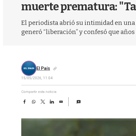
muerte prematura: "Tap
El periodista abrió su intimidad en una
generó “liberación” y confesó que años
El País
15/05/2026, 11:04
Compartir esta noticia
F
W
T
L
E
a
h
w
i
m
c
a
i
n
a
e
t
t
k
i
b
s
t
e
l
o
A
e
d