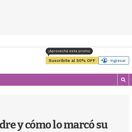
Suscribite al 50% OFF
Ingresar
M
o
s
t
r
a
r
dre y cómo lo marcó su
b
�