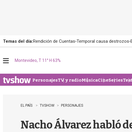
Temas del día:
Rendición de Cuentas
Temporal causa destrozos
Montevideo, T 11° H 63%
M
e
n
u
Personajes
TV y radio
Música
Cine
Series
Tea
EL PAÍS
TVSHOW
PERSONAJES
Nacho Álvarez habló de