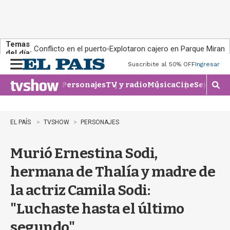
Temas
Conflicto en el puerto
Explotaron cajero en Parque Miram
del día:
Suscribite al 50% OFF
Ingresar
M
e
Personajes
TV y radio
Música
Cine
Series
Te
n
M
u
o
s
t
EL PAÍS
TVSHOW
PERSONAJES
r
a
Murió Ernestina Sodi,
r
b
hermana de Thalía y madre de
�
s
la actriz Camila Sodi:
q
u
"Luchaste hasta el último
e
d
segundo"