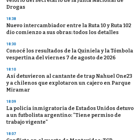
velorio del secretario de la Junta Nacional de
f
Drogas
3
3
s
18:38
e
Nuevo intercambiador entre la Ruta 10 y Ruta 102
c
dio comienzo a sus obras: todos los detalles
o
n
d
18:30
s
Conocé los resultados de la Quiniela y la Tómbola
vespertina del viernes 7 de agosto de 2026
18:10
Así detuvieron al cantante de trap Nahuel One23
y a chilenos que explotaron un cajero en Parque
Miramar
18:09
La policía inmigratoria de Estados Unidos detuvo
a un futbolista argentino: "Tiene permiso de
trabajo vigente"
18:07