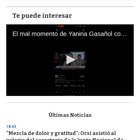
Te puede interesar
El mal momento de Yanina Gasañol con un hincha argentino en "Subrayado"
0
s
e
c
Últimas Noticias
o
n
18:43
d
"Mezcla de dolor y gratitud": Orsi asistió al
s
o