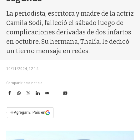
a
La periodista, escritora y madre de la actriz
Camila Sodi, falleció el sábado luego de
complicaciones derivadas de dos infartos
en octubre. Su hermana, Thalía, le dedicó
un tierno mensaje en redes.
10/11/2024, 12:14
Compartir esta noticia
F
W
T
L
E
a
h
w
i
m
c
a
i
n
a
e
t
t
k
i
+
Agregar El País en
b
s
t
e
l
o
A
e
d
o
p
r
I
k
p
n