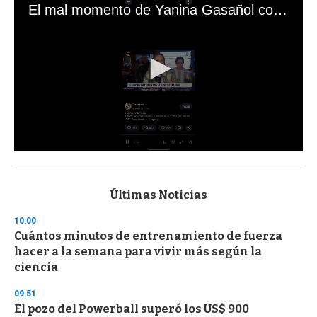
El mal momento de Yanina Gasañol con un hincha argentino en "Subrayado"
0
s
e
c
Últimas Noticias
o
n
10:00
d
Cuántos minutos de entrenamiento de fuerza
s
o
hacer a la semana para vivir más según la
f
ciencia
3
3
s
09:51
e
El pozo del Powerball superó los US$ 900
c