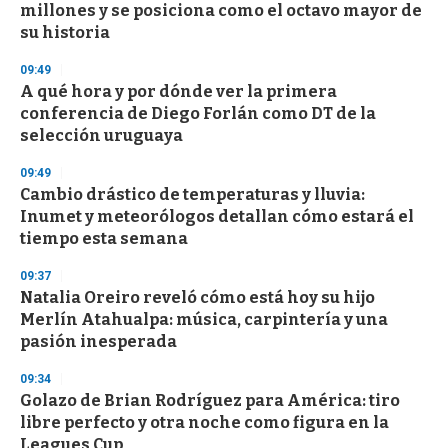
millones y se posiciona como el octavo mayor de
o
n
su historia
d
s
09:49
A qué hora y por dónde ver la primera
conferencia de Diego Forlán como DT de la
selección uruguaya
09:49
Cambio drástico de temperaturas y lluvia:
Inumet y meteorólogos detallan cómo estará el
tiempo esta semana
09:37
Natalia Oreiro reveló cómo está hoy su hijo
Merlín Atahualpa: música, carpintería y una
pasión inesperada
09:34
Golazo de Brian Rodríguez para América: tiro
libre perfecto y otra noche como figura en la
Leagues Cup