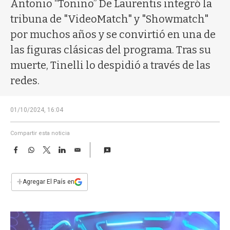
a
Antonio “Tonino” De Laurentis integró la
tribuna de "VideoMatch" y "Showmatch"
por muchos años y se convirtió en una de
las figuras clásicas del programa. Tras su
muerte, Tinelli lo despidió a través de las
redes.
01/10/2024, 16:04
Compartir esta noticia
F
W
T
L
E
a
h
w
i
m
c
a
i
n
a
e
t
t
k
i
+
Agregar El País en
b
s
t
e
l
o
A
e
d
o
p
r
I
k
p
n