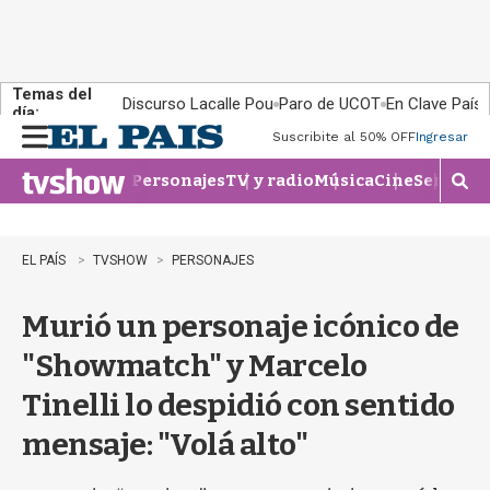
Temas del
Discurso Lacalle Pou
Paro de UCOT
En Clave País
día:
Suscribite al 50% OFF
Ingresar
M
e
Personajes
TV y radio
Música
Cine
Series
Te
n
M
u
o
s
t
EL PAÍS
TVSHOW
PERSONAJES
r
a
Murió un personaje icónico de
r
b
"Showmatch" y Marcelo
�
s
Tinelli lo despidió con sentido
q
u
mensaje: "Volá alto"
e
d