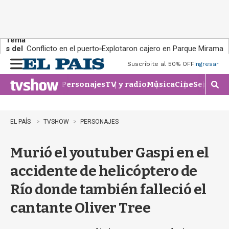
Tema
s del
Conflicto en el puerto
Explotaron cajero en Parque Miramar
día:
Suscribite al 50% OFF
Ingresar
M
e
Personajes
TV y radio
Música
Cine
Series
Te
n
M
u
o
s
t
EL PAÍS
TVSHOW
PERSONAJES
r
a
Murió el youtuber Gaspi en el
r
b
accidente de helicóptero de
�
s
Río donde también falleció el
q
u
cantante Oliver Tree
e
d