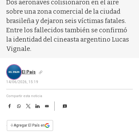
a
Dos aeronaves colisionaron en el aire
sobre una zona comercial de la ciudad
brasileña y dejaron seis víctimas fatales.
Entre los fallecidos también se confirmó
la identidad del cineasta argentino Lucas
Vignale.
El País
14/06/2026, 15:19
Compartir esta noticia
F
W
T
L
E
a
h
w
i
m
c
a
i
n
a
e
t
t
k
i
+
Agregar El País en
b
s
t
e
l
o
A
e
d