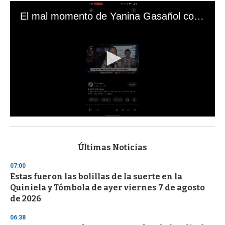
El mal momento de Yanina Gasañol con un hincha argentino en "Subrayado"
0
s
e
c
Últimas Noticias
o
n
07:00
d
Estas fueron las bolillas de la suerte en la
s
o
Quiniela y Tómbola de ayer viernes 7 de agosto
f
de 2026
3
3
s
06:38
e