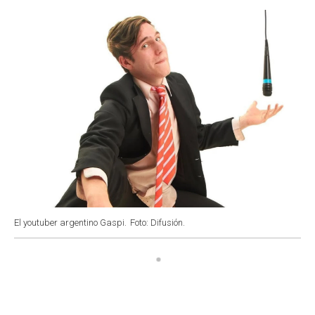
o
p
r
I
k
p
n
El youtuber argentino Gaspi.
Foto: Difusión.