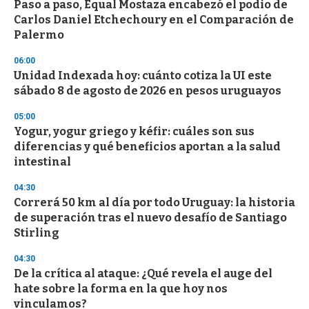
Paso a paso, Equal Mostaza encabezó el podio de
c
Carlos Daniel Etchechoury en el Comparación de
o
n
Palermo
d
s
06:00
Unidad Indexada hoy: cuánto cotiza la UI este
sábado 8 de agosto de 2026 en pesos uruguayos
05:00
Yogur, yogur griego y kéfir: cuáles son sus
diferencias y qué beneficios aportan a la salud
intestinal
04:30
Correrá 50 km al día por todo Uruguay: la historia
de superación tras el nuevo desafío de Santiago
Stirling
04:30
De la crítica al ataque: ¿Qué revela el auge del
hate sobre la forma en la que hoy nos
vinculamos?