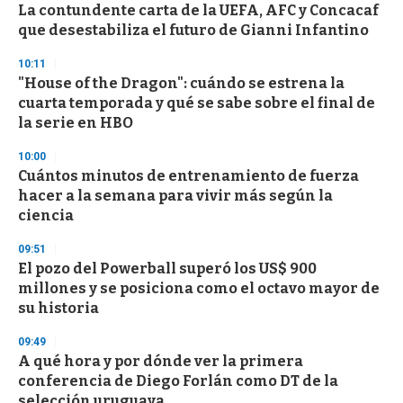
s
La contundente carta de la UEFA, AFC y Concacaf
que desestabiliza el futuro de Gianni Infantino
10:11
"House of the Dragon": cuándo se estrena la
cuarta temporada y qué se sabe sobre el final de
la serie en HBO
10:00
Cuántos minutos de entrenamiento de fuerza
hacer a la semana para vivir más según la
ciencia
09:51
El pozo del Powerball superó los US$ 900
millones y se posiciona como el octavo mayor de
su historia
09:49
A qué hora y por dónde ver la primera
conferencia de Diego Forlán como DT de la
selección uruguaya