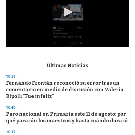
0
s
e
c
Últimas Noticias
o
n
10:59
d
Fernando Frontán reconoció su error tras un
s
o
comentario en medio de discusión con Valeria
f
Ripoll: "Fue infeliz"
3
3
s
10:40
e
Paro nacional en Primaria este 11 de agosto: por
c
qué pararán los maestros y hasta cuándo durará
o
n
d
10:17