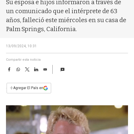
a
Su esposa e hijos informaron a través de
un comunicado que el intérprete de 63
años, falleció este miércoles en su casa de
Palm Springs, California.
13/09/2024, 10:31
Compartir esta noticia
F
W
T
L
E
a
h
w
i
m
c
a
i
n
a
e
t
t
k
i
+
Agregar El País en
b
s
t
e
l
o
A
e
d
o
p
r
I
k
p
n