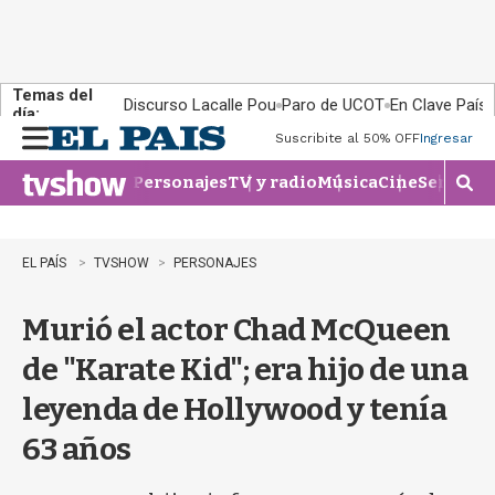
Temas del
Discurso Lacalle Pou
Paro de UCOT
En Clave País
día:
Suscribite al 50% OFF
Ingresar
M
e
Personajes
TV y radio
Música
Cine
Series
Te
n
M
u
o
s
t
EL PAÍS
TVSHOW
PERSONAJES
r
a
Murió el actor Chad McQueen
r
b
de "Karate Kid"; era hijo de una
�
s
leyenda de Hollywood y tenía
q
u
63 años
e
d