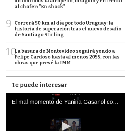
un ómnibus la atropelló, lo siguió y enfrentó
al chofer: "En shock"
9
Correrá 50 km al día por todo Uruguay: la
historia de superación tras el nuevo desafío
de Santiago Stirling
10
La basura de Montevideo seguirá yendo a
Felipe Cardoso hasta al menos 2055, con las
obras que prevé la IMM
Te puede interesar
El mal momento de Yanina Gasañol con un hincha argentino en "Subrayado"