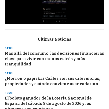
0
s
e
c
Últimas Noticias
o
n
14:00
d
Más allá del consumo: las decisiones financieras
s
o
clave para vivir con menos estrés y más
f
tranquilidad
3
3
s
14:00
e
¿Morrón o paprika? Cuáles son sus diferencias,
c
propiedades y cuándo conviene usar cada uno
o
n
d
13:28
s
El boleto ganador de la Lotería Nacional de
España del sábado 8 de agosto de 2026 y los
números con reintegro