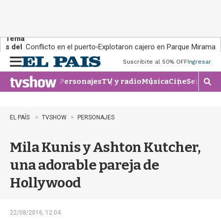
Tema
s del
Conflicto en el puerto
Explotaron cajero en Parque Miramar
día:
Suscribite al 50% OFF
Ingresar
M
e
Personajes
TV y radio
Música
Cine
Series
Te
n
M
u
o
s
t
EL PAÍS
TVSHOW
PERSONAJES
r
a
Mila Kunis y Ashton Kutcher,
r
b
una adorable pareja de
�
s
Hollywood
q
u
e
d
22/08/2016, 12:04