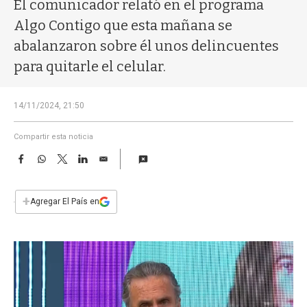
a
El comunicador relató en el programa
Algo Contigo que esta mañana se
abalanzaron sobre él unos delincuentes
para quitarle el celular.
14/11/2024, 21:50
Compartir esta noticia
F
W
T
L
E
a
h
w
i
m
c
a
i
n
a
e
t
t
k
i
+
Agregar El País en
b
s
t
e
l
o
A
e
d
o
p
r
I
k
p
n