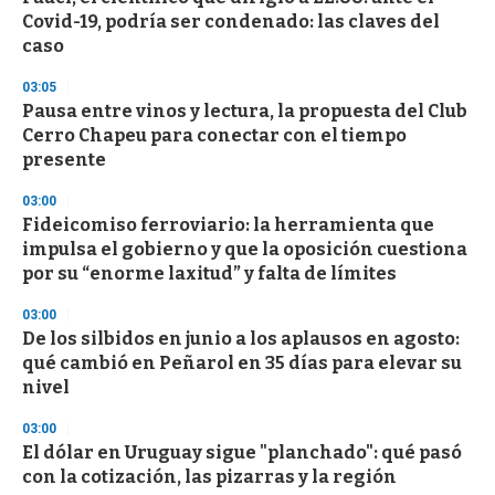
e
Covid-19, podría ser condenado: las claves del
c
caso
o
n
d
03:05
s
Pausa entre vinos y lectura, la propuesta del Club
Cerro Chapeu para conectar con el tiempo
presente
03:00
Fideicomiso ferroviario: la herramienta que
impulsa el gobierno y que la oposición cuestiona
por su “enorme laxitud” y falta de límites
03:00
De los silbidos en junio a los aplausos en agosto:
qué cambió en Peñarol en 35 días para elevar su
nivel
03:00
El dólar en Uruguay sigue "planchado": qué pasó
con la cotización, las pizarras y la región