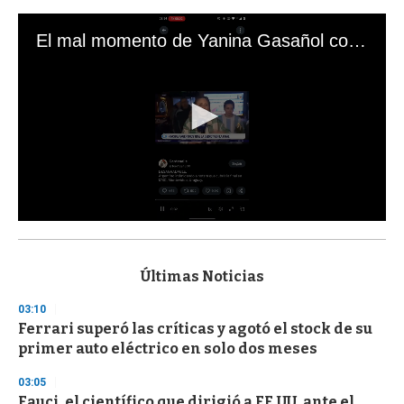
El mal momento de Yanina Gasañol con un hincha argentino en "Subrayado"
0
s
e
c
Últimas Noticias
o
n
03:10
d
Ferrari superó las críticas y agotó el stock de su
s
o
primer auto eléctrico en solo dos meses
f
3
03:05
3
s
Fauci, el científico que dirigió a EE.UU. ante el