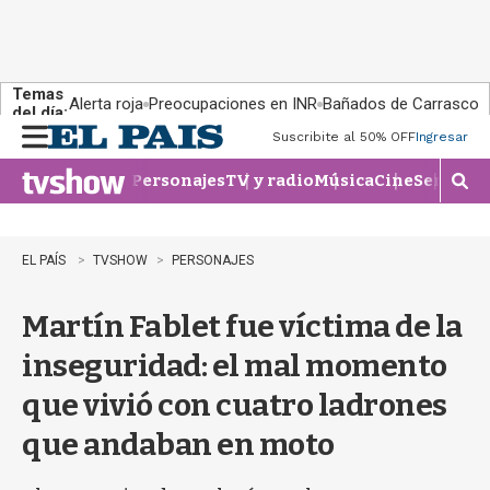
Temas
Alerta roja
Preocupaciones en INR
Bañados de Carrasco
del día:
Suscribite al 50% OFF
Ingresar
M
e
Personajes
TV y radio
Música
Cine
Series
Te
n
M
u
o
s
t
EL PAÍS
TVSHOW
PERSONAJES
r
a
Martín Fablet fue víctima de la
r
b
inseguridad: el mal momento
�
s
que vivió con cuatro ladrones
q
u
que andaban en moto
e
d