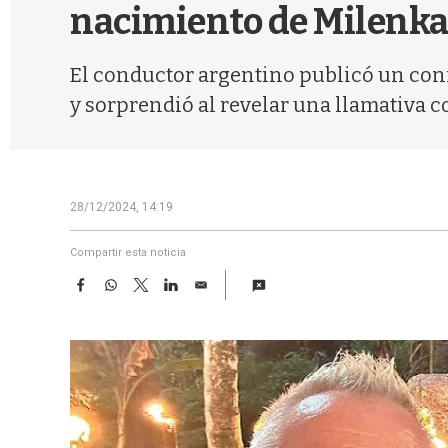
nacimiento de Milenka: 
El conductor argentino publicó un con
y sorprendió al revelar una llamativa 
28/12/2024, 14:19
Compartir esta noticia
F
W
T
L
E
a
h
w
i
m
c
a
i
n
a
e
t
t
k
i
b
s
t
e
l
o
A
e
d
o
p
r
I
k
p
n