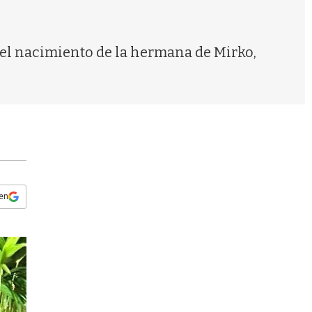
s
q
u
e
el nacimiento de la hermana de Mirko,
d
a
 en