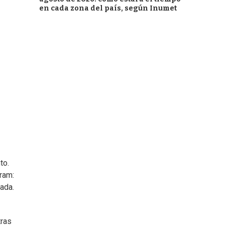
en cada zona del país, según Inumet
to.
ram:
ada.
tras