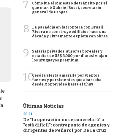
7
Cómo fue el siniestro de tránsito por el
que murió Gabriel Rossi, secretario
general de Drogas
8
La paradoja en la frontera con Brasil:
Rivera no construye edificios hace una
década y Livramento explota con obras
9
Safaris privados, auroras boreales y
estadías de US$ 3.000 por día: así viajan
los uruguayos premium
10
Cesó la alerta amarilla por vientos
fuertes y persistentes que abarcaba
desde Montevideo hasta el Chuy
nte
s
da
Últimas Noticias
20:21
De "la operación no se concretará" a
"está difícil": contrapunto de agentes y
dirigentes de Peñarol por De La Cruz