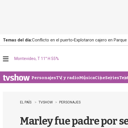
Temas del día:
Conflicto en el puerto
Explotaron cajero en Parque
Montevideo, T 11° H 55%
M
e
n
u
Personajes
TV y radio
Música
Cine
Series
Tea
EL PAÍS
TVSHOW
PERSONAJES
Marley fue padre por se