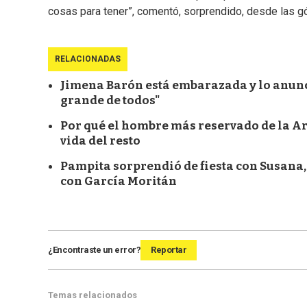
cosas para tener”, comentó, sorprendido, desde las 
RELACIONADAS
Jimena Barón está embarazada y lo anunc
grande de todos"
Por qué el hombre más reservado de la A
vida del resto
Pampita sorprendió de fiesta con Susana
con García Moritán
¿Encontraste un error?
Reportar
Temas relacionados