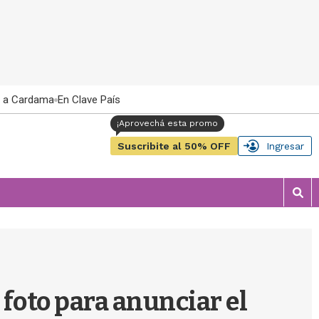
 a Cardama
En Clave País
Suscribite al 50% OFF
Ingresar
M
o
s
t
r
a
r
 foto para anunciar el
b
�