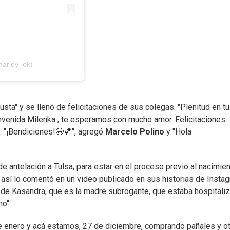
marley_ok)
usta" y se llenó de felicitaciones de sus colegas. "Plenitud en tu
envenida Milenka , te esperamos con mucho amor. Felicitaciones
. "¡Bendiciones!🤩💕", agregó
Marcelo Polino
y "Hola
 de antelación a Tulsa, para estar en el proceso previo al nacimien
así lo comentó en un video publicado en sus historias de Instag
 de Kasandra, que es la madre subrogante, que estaba hospitaliz
o".
 de enero y acá estamos, 27 de diciembre, comprando pañales y o