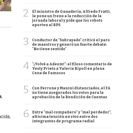
2
El ministro de Ganadería, Alfredo Fratti,
le pone un freno a la reducción de la
jornada laboral y pide que los robots
aporten al BPS
3
Conductor de "Subrayado" criticó el paro
de maestros y generó un fuerte debate:
"No tiene sentido"
4
"¡Volvé a Adeom!": el filoso comentario de
Yesty Prieto a Valeria Ripoll en plena
Cena de Famosos
5
Con Perrone y Manini distanciados, el FA
no tiene asegurados los votos para la
a
,
aprobación de la Rendición de Cuentas
6
Entre "mal compañero" y "mal perdedor",
acida,
altísima tensión en vivo entre dos
integrantes de programa radial