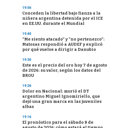
19:56
Conceden la libertad bajo fianza a la
niñera argentina detenida por el ICE
en EE.UU. durante el Mundial
19:40
“Me siento atacado” y “no pertenezco”:
Matosas respondió a AUDEF y explicó
por qué vuelve a dirigir a Danubio
19:30
Este es el precio del oro hoy 7 de agosto
de 2026: su valor, según los datos del
BROU
19:26
Dolor en Nacional: murió el DT
argentino Miguel Ignomiriello, que
dejó una gran marca en las juveniles
albas
19:16
El pronóstico para el sábado 8 de
agosto de 2026: cómo estará el tiempo