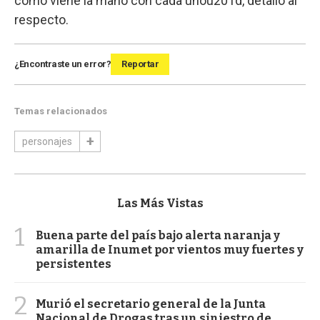
cómo viene la mano con cada unou201d, detalló al
respecto.
¿Encontraste un error?
Reportar
Temas relacionados
personajes
Las Más Vistas
1
Buena parte del país bajo alerta naranja y
amarilla de Inumet por vientos muy fuertes y
persistentes
2
Murió el secretario general de la Junta
Nacional de Drogas tras un siniestro de