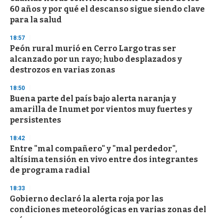
c
60 años y por qué el descanso sigue siendo clave
o
n
para la salud
d
s
18:57
Peón rural murió en Cerro Largo tras ser
alcanzado por un rayo; hubo desplazados y
destrozos en varias zonas
18:50
Buena parte del país bajo alerta naranja y
amarilla de Inumet por vientos muy fuertes y
persistentes
18:42
Entre "mal compañero" y "mal perdedor",
altísima tensión en vivo entre dos integrantes
de programa radial
18:33
Gobierno declaró la alerta roja por las
condiciones meteorológicas en varias zonas del