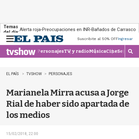
Temas
Alerta roja
Preocupaciones en INR
Bañados de Carrasco
del día:
Suscribite al 50% OFF
Ingresar
M
e
Personajes
TV y radio
Música
Cine
Series
Te
n
M
u
o
s
t
EL PAÍS
TVSHOW
PERSONAJES
r
a
Marianela Mirra acusa a Jorge
r
b
Rial de haber sido apartada de
�
s
los medios
q
u
e
d
15/02/2018, 22:00