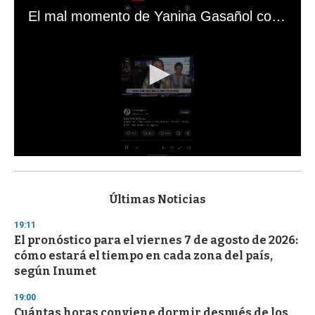
El mal momento de Yanina Gasañol con un hincha argentino en "Subrayado"
0
s
e
c
Últimas Noticias
o
n
19:11
d
El pronóstico para el viernes 7 de agosto de 2026:
s
o
cómo estará el tiempo en cada zona del país,
f
según Inumet
3
3
s
19:00
e
Cuántas horas conviene dormir después de los