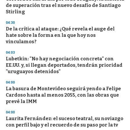
c
de superación tras el nuevo desafío de Santiago
o
n
Stirling
d
s
04:30
De la crítica al ataque: ¿Qué revela el auge del
hate sobre la forma en la que hoy nos
vinculamos?
04:03
Lubetkin: "No hay negociación concreta" con
EE.UU. y, si llegan deportados, tendrán prioridad
"uruguayos detenidos"
04:00
La basura de Montevideo seguirá yendo a Felipe
Cardoso hasta al menos 2055, con las obras que
prevé la IMM
04:00
Laurita Fernández: el suceso teatral, su noviazgo
con perfil bajo y el recuerdo de su paso por la tv