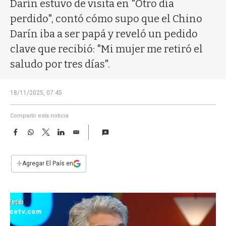
a
Darín estuvo de visita en "Otro día
perdido", contó cómo supo que el Chino
Darín iba a ser papá y reveló un pedido
clave que recibió: "Mi mujer me retiró el
saludo por tres días".
18/11/2025, 07:45
Compartir esta noticia
F
W
T
L
E
a
h
w
i
m
c
a
i
n
a
e
t
t
k
i
+
Agregar El País en
b
s
t
e
l
o
A
e
d
o
p
r
I
k
p
n