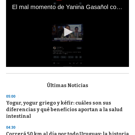
El mal momento de Yanina Gasañol con un hincha argentino en "Subrayado"
0
s
e
c
Últimas Noticias
o
n
05:00
d
Yogur, yogur griego y kéfir: cuáles son sus
s
o
diferencias y qué beneficios aportan a la salud
f
intestinal
3
3
s
04:30
e
Correrá 50 km al día por todo Uruguay: la historia