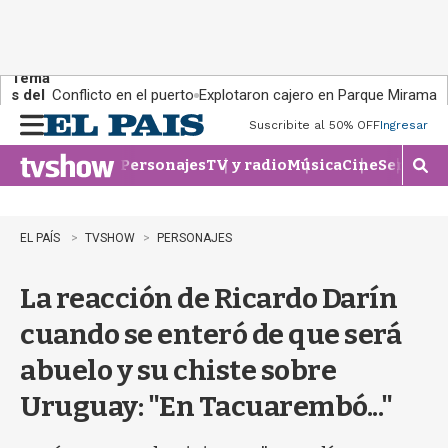
Tema
s del
Conflicto en el puerto
Explotaron cajero en Parque Miramar
día:
Suscribite al 50% OFF
Ingresar
M
e
Personajes
TV y radio
Música
Cine
Series
Te
n
M
u
o
s
t
EL PAÍS
TVSHOW
PERSONAJES
r
a
La reacción de Ricardo Darín
r
b
cuando se enteró de que será
�
s
abuelo y su chiste sobre
q
u
Uruguay: "En Tacuarembó..."
e
d