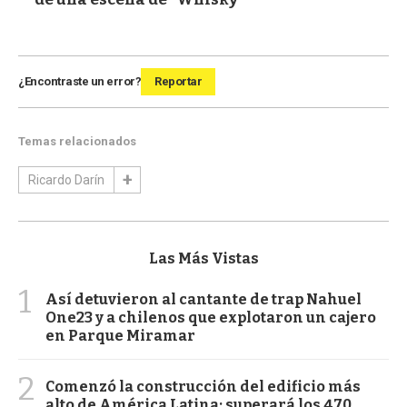
¿Encontraste un error?
Reportar
Temas relacionados
Ricardo Darín
Las Más Vistas
1
Así detuvieron al cantante de trap Nahuel
One23 y a chilenos que explotaron un cajero
en Parque Miramar
2
Comenzó la construcción del edificio más
alto de América Latina: superará los 470