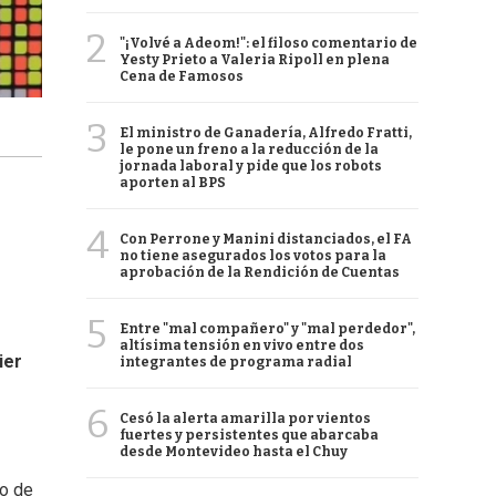
2
"¡Volvé a Adeom!": el filoso comentario de
Yesty Prieto a Valeria Ripoll en plena
Cena de Famosos
3
El ministro de Ganadería, Alfredo Fratti,
le pone un freno a la reducción de la
jornada laboral y pide que los robots
aporten al BPS
4
Con Perrone y Manini distanciados, el FA
no tiene asegurados los votos para la
aprobación de la Rendición de Cuentas
5
Entre "mal compañero" y "mal perdedor",
altísima tensión en vivo entre dos
ier
integrantes de programa radial
6
Cesó la alerta amarilla por vientos
fuertes y persistentes que abarcaba
desde Montevideo hasta el Chuy
no de