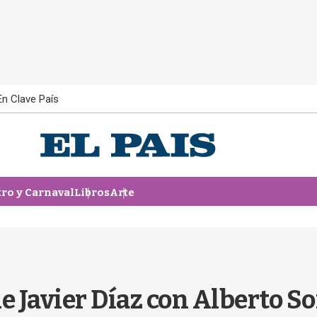
En Clave País
tro y Carnaval
Libros
Arte
e Javier Díaz con Alberto S