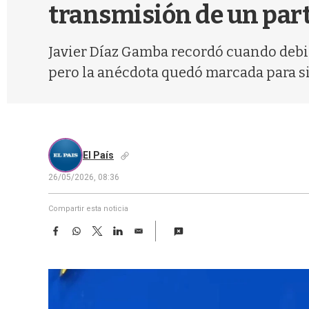
transmisión de un par
Javier Díaz Gamba recordó cuando debió 
pero la anécdota quedó marcada para s
El País
26/05/2026, 08:36
Compartir esta noticia
F
W
T
L
E
a
h
w
i
m
c
a
i
n
a
e
t
t
k
i
b
s
t
e
l
o
A
e
d