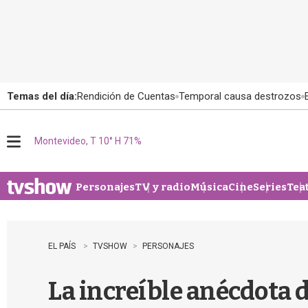
Temas del día:
Rendición de Cuentas
Temporal causa destrozos
Montevideo, T 10° H 71%
M
e
n
u
Personajes
TV y radio
Música
Cine
Series
Tea
EL PAÍS
TVSHOW
PERSONAJES
La increíble anécdota d