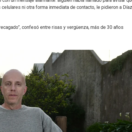
ó con un mensaje alarmante: alguien había llamado para avisar qu
 celulares ni otra forma inmediata de contacto, le pidieron a Día
recagado”, confesó entre risas y vergüenza, más de 30 años