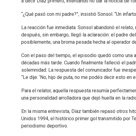
a decir Díaz primero, intentando no dar la noticia de 
“¿Qué pasó con mi padre?”, insistió Sonsol. “Un infart
La reacción fue inmediata. Sonsol abandonó el relato,
después, sin embargo, llegó la aclaración: el padre de
posiblemente, una broma pesada hecha al operador de
Con el paso del tiempo, el episodio quedó como una an
décadas más tarde. Cuando finalmente falleció el pad
solemnidad. La respuesta del comunicador fue inespera
“Le dije: ‘No, hijo de puta, no me podés decir esto en 
Para el relator, aquella respuesta resumía perfectam
una personalidad arrolladora que dejó huella en la radio
En la misma entrevista, Díaz también repasó otros hit
Unidos 1994, el histórico primer gol transmitido por 
periodismo deportivo.