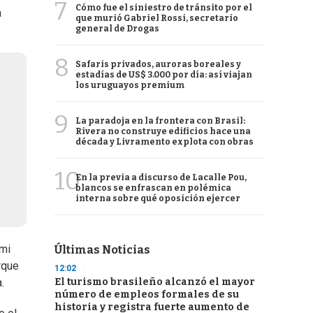
7
Cómo fue el siniestro de tránsito por el
a
que murió Gabriel Rossi, secretario
general de Drogas
8
Safaris privados, auroras boreales y
estadías de US$ 3.000 por día: así viajan
los uruguayos premium
9
La paradoja en la frontera con Brasil:
Rivera no construye edificios hace una
década y Livramento explota con obras
10
En la previa a discurso de Lacalle Pou,
blancos se enfrascan en polémica
interna sobre qué oposición ejercer
 mi
Últimas Noticias
rque
12:02
El turismo brasileño alcanzó el mayor
.
número de empleos formales de su
historia y registra fuerte aumento de