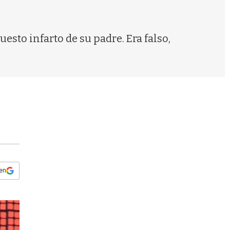
s
q
u
e
sto infarto de su padre. Era falso,
d
a
 en