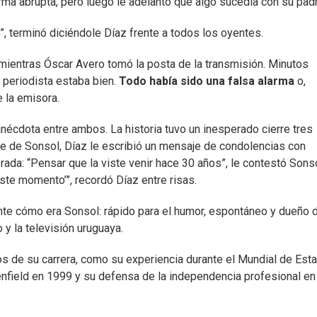
forma abrupta, pero luego le adelantó que algo sucedía con su pad
o”, terminó diciéndole Díaz frente a todos los oyentes.
 mientras Óscar Avero tomó la posta de la transmisión. Minutos
l periodista estaba bien.
Todo había sido una falsa alarma
o,
 la emisora.
écdota entre ambos. La historia tuvo un inesperado cierre tres
re de Sonsol, Díaz le escribió un mensaje de condolencias con
da: “Pensar que la viste venir hace 30 años”, le contestó Sonso
este momento’”, recordó Díaz entre risas.
ente cómo era Sonsol: rápido para el humor, espontáneo y dueño 
 y la televisión uruguaya.
os de su carrera, como su experiencia durante el Mundial de Est
Tenfield en 1999 y su defensa de la independencia profesional en