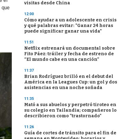
e el
visitas desde China
z que
12:00
Cómo ayudar a un adolescente en crisis
y qué palabras evitar: "Ganar 24 horas
puede significar ganar una vida"
11:51
Netflix estrenará un documental sobre
Fito Páez: tráiler y fecha de estreno de
“El mundo cabe en una canción”
11:37
Brian Rodríguez brilló en el debut del
América en la Leagues Cup: un gol y dos
asistencias en una noche soñada
11:35
Mató a sus abuelos y perpetró tiroteo en
su colegio en Tailandia; compañeros lo
describieron como "trastornado"
11:26
Guía de cortes de tránsito para el fin de
semana en Montevideo: horarios y