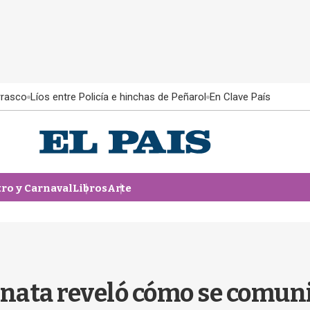
rrasco
Líos entre Policía e hinchas de Peñarol
En Clave País
tro y Carnaval
Libros
Arte
anata reveló cómo se comuni