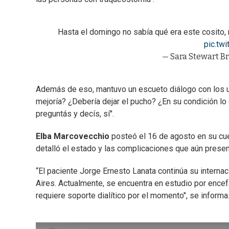
Hasta el domingo no sabía qué era este cosito, n
pic.tw
— Sara Stewart B
Además de eso, mantuvo un escueto diálogo con los us
mejoría? ¿Debería dejar el pucho? ¿En su condición lo 
preguntás y decís, sí".
Elba Marcovecchio
posteó el 16 de agosto en su cu
detalló el estado y las complicaciones que aún present
“El paciente Jorge Ernesto Lanata continúa su internac
Aires. Actualmente, se encuentra en estudio por encefa
requiere soporte dialítico por el momento", se informa