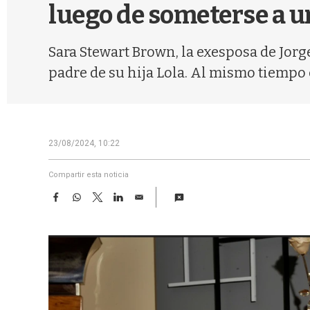
luego de someterse a 
Sara Stewart Brown, la exesposa de Jorg
padre de su hija Lola. Al mismo tiempo
23/08/2024, 10:22
Compartir esta noticia
F
W
T
L
E
a
h
w
i
m
c
a
i
n
a
e
t
t
k
i
b
s
t
e
l
o
A
e
d
o
p
r
I
k
p
n