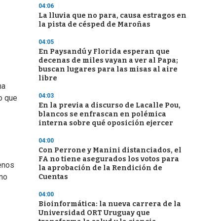
04:06
La lluvia que no para, causa estragos en
la pista de césped de Maroñas
04:05
En Paysandú y Florida esperan que
decenas de miles vayan a ver al Papa;
buscan lugares para las misas al aire
libre
na
04:03
lo que
En la previa a discurso de Lacalle Pou,
blancos se enfrascan en polémica
interna sobre qué oposición ejercer
04:00
Con Perrone y Manini distanciados, el
FA no tiene asegurados los votos para
uenos
la aprobación de la Rendición de
 no
Cuentas
04:00
Bioinformática: la nueva carrera de la
Universidad ORT Uruguay que