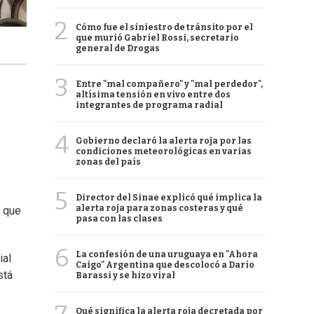
2
Cómo fue el siniestro de tránsito por el
que murió Gabriel Rossi, secretario
general de Drogas
3
Entre "mal compañero" y "mal perdedor",
altísima tensión en vivo entre dos
integrantes de programa radial
4
Gobierno declaró la alerta roja por las
condiciones meteorológicas en varias
zonas del país
5
Director del Sinae explicó qué implica la
alerta roja para zonas costeras y qué
o que
pasa con las clases
6
La confesión de una uruguaya en "Ahora
ial
Caigo" Argentina que descolocó a Darío
stá
Barassi y se hizo viral
Qué significa la alerta roja decretada por