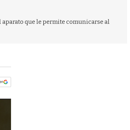
s
q
u
e
el aparato que le permite comunicarse al
d
a
 en