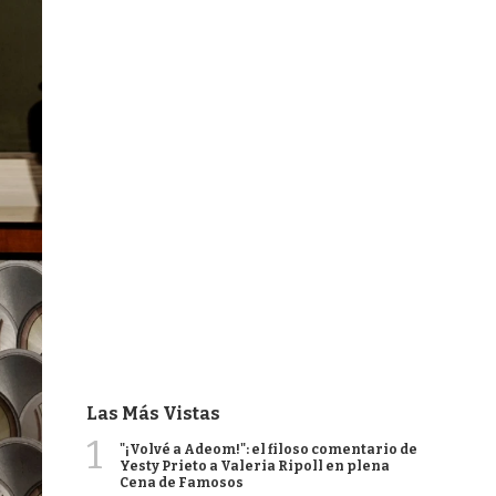
Las Más Vistas
1
"¡Volvé a Adeom!": el filoso comentario de
Yesty Prieto a Valeria Ripoll en plena
Cena de Famosos