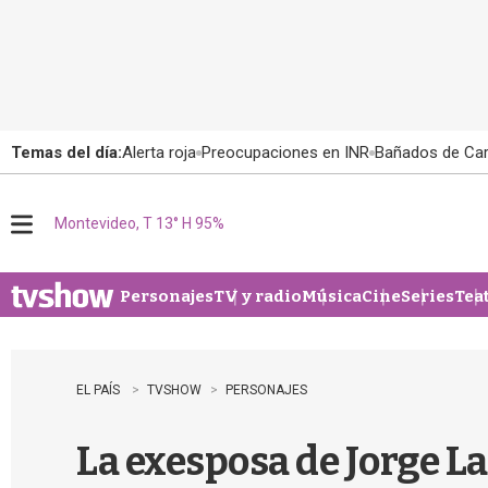
Temas del día:
Alerta roja
Preocupaciones en INR
Bañados de Ca
Montevideo, T 13° H 95%
M
e
n
u
Personajes
TV y radio
Música
Cine
Series
Tea
EL PAÍS
TVSHOW
PERSONAJES
La exesposa de Jorge L