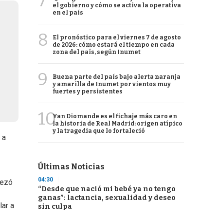
7
el gobierno y cómo se activa la operativa
en el país
8
El pronóstico para el viernes 7 de agosto
de 2026: cómo estará el tiempo en cada
zona del país, según Inumet
9
Buena parte del país bajo alerta naranja
y amarilla de Inumet por vientos muy
fuertes y persistentes
10
Yan Diomande es el fichaje más caro en
la historia de Real Madrid: origen atípico
y la tragedia que lo fortaleció
 a
Últimas Noticias
04:30
pezó
“Desde que nació mi bebé ya no tengo
ganas”: lactancia, sexualidad y deseo
lar a
sin culpa