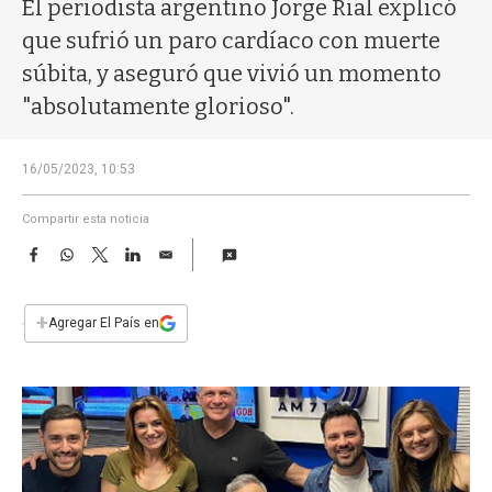
a
El periodista argentino Jorge Rial explicó
que sufrió un paro cardíaco con muerte
súbita, y aseguró que vivió un momento
"absolutamente glorioso".
16/05/2023, 10:53
Compartir esta noticia
F
W
T
L
E
a
h
w
i
m
c
a
i
n
a
e
t
t
k
i
+
Agregar El País en
b
s
t
e
l
o
A
e
d
o
p
r
I
k
p
n