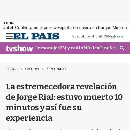
Tema
s del
Conflicto en el puerto
Explotaron cajero en Parque Miramar
día:
Suscribite al 50% OFF
Ingresar
M
e
Personajes
TV y radio
Música
Cine
Series
Te
n
M
u
o
s
t
EL PAÍS
TVSHOW
PERSONAJES
r
a
La estremecedora revelación
r
b
de Jorge Rial: estuvo muerto 10
�
s
minutos y así fue su
q
u
experiencia
e
d