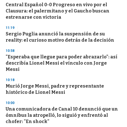
Central Español 0-0 Progreso en vivo por el
s
o
Clausura: el palermitano y el Gaucho buscan
f
estrenarse con victoria
3
3
s
11:19
e
Sergio Puglia anunció la suspensión de su
c
reality: el curioso motivo detrás de la decisión
o
n
d
10:58
s
"Esperaba que llegue para poder abrazarlo": así
describía Lionel Messi el vínculo con Jorge
Messi
10:18
Murió Jorge Messi, padre y representante
histórico de Lionel Messi
10:00
Una comunicadora de Canal 10 denunció que un
ómnibus la atropelló, lo siguió y enfrentó al
chofer: "En shock"