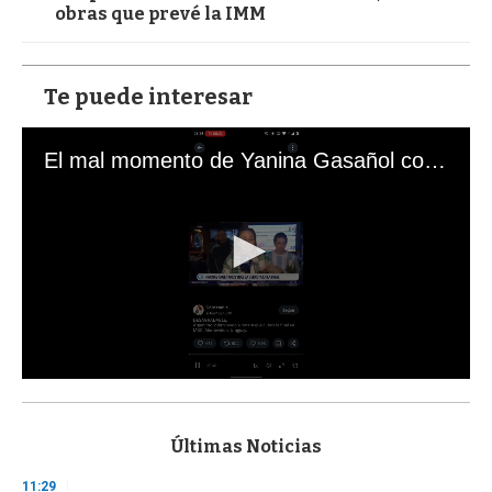
obras que prevé la IMM
Te puede interesar
El mal momento de Yanina Gasañol con un hincha argentino en "Subrayado"
0
s
e
c
Últimas Noticias
o
n
11:29
d