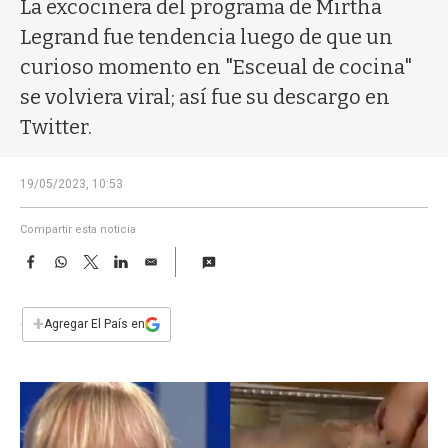
a
La excocinera del programa de Mirtha
Legrand fue tendencia luego de que un
curioso momento en "Esceual de cocina"
se volviera viral; así fue su descargo en
Twitter.
19/05/2023, 10:53
Compartir esta noticia
F
W
T
L
E
a
h
w
i
m
c
a
i
n
a
e
t
t
k
i
+
Agregar El País en
b
s
t
e
l
o
A
e
d
o
p
r
I
k
p
n