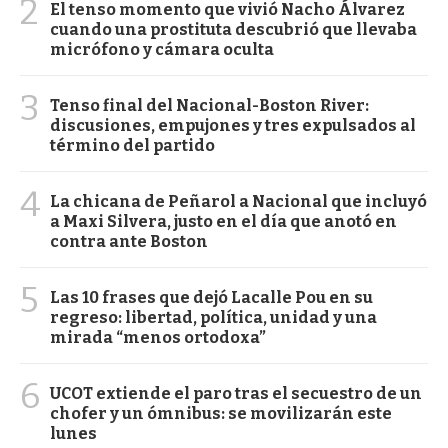
2
El tenso momento que vivió Nacho Álvarez
cuando una prostituta descubrió que llevaba
micrófono y cámara oculta
3
Tenso final del Nacional-Boston River:
discusiones, empujones y tres expulsados al
término del partido
4
La chicana de Peñarol a Nacional que incluyó
a Maxi Silvera, justo en el día que anotó en
contra ante Boston
5
Las 10 frases que dejó Lacalle Pou en su
regreso: libertad, política, unidad y una
mirada “menos ortodoxa”
6
UCOT extiende el paro tras el secuestro de un
chofer y un ómnibus: se movilizarán este
lunes