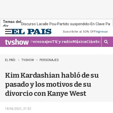
Temas del
Discurso Lacalle Pou
Partido suspendido
En Clave País
día:
Suscribite al 50% OFF
Ingresar
M
e
Personajes
TV y radio
Música
Cine
Series
Te
n
M
u
o
s
t
EL PAÍS
TVSHOW
PERSONAJES
r
a
Kim Kardashian habló de su
r
b
pasado y los motivos de su
�
s
divorcio con Kanye West
q
u
e
d
18/06/2021, 21:53