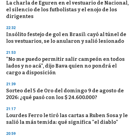
e
La charla de Eguren en el vestuario de Nacional,
c
el silencio de los futbolistas y el enojo de los
o
n
dirigentes
d
s
22:32
Insólito festejo de gol en Brasil: cayó al túnel de
los vestuarios, se lo anularon y salió lesionado
21:53
"No me puedo permitir salir campeón en todos
lados y no acá", dijo Bava quien no pondrá el
cargo a disposición
21:39
Sorteo del 5 de Oro del domingo 9 de agosto de
2026: ¿qué pasó con los $ 24.600.000?
21:17
Lourdes Ferro le tiró las cartas a Ruben Sosa y le
salió la más temida: qué significa "el diablo"
20:59