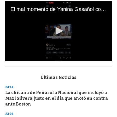
El mal momento de Yanina Gasañol con un hincha argentino en "Subrayado"
0
s
e
c
Últimas Noticias
o
n
23:14
d
La chicana de Peñarol a Nacional que incluyó a
s
o
Maxi Silvera, justo en el día que anotó en contra
f
ante Boston
3
3
s
23:04