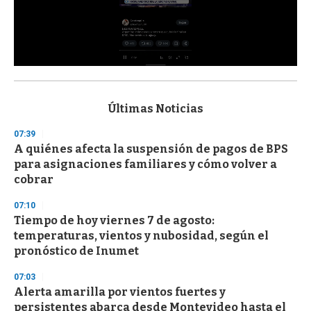
0
s
e
c
Últimas Noticias
o
n
07:39
d
A quiénes afecta la suspensión de pagos de BPS
s
o
para asignaciones familiares y cómo volver a
f
cobrar
3
3
s
07:10
e
Tiempo de hoy viernes 7 de agosto:
c
temperaturas, vientos y nubosidad, según el
o
n
pronóstico de Inumet
d
s
07:03
Alerta amarilla por vientos fuertes y
persistentes abarca desde Montevideo hasta el