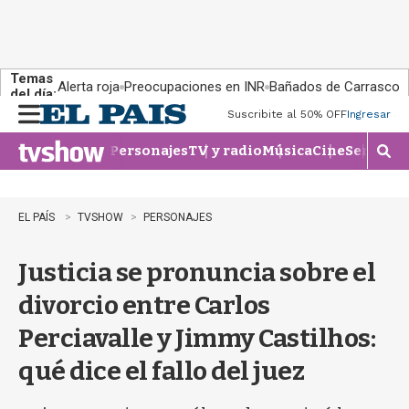
Temas
Alerta roja
Preocupaciones en INR
Bañados de Carrasco
del día:
Suscribite al 50% OFF
Ingresar
M
e
Personajes
TV y radio
Música
Cine
Series
Te
n
M
u
o
s
t
EL PAÍS
TVSHOW
PERSONAJES
r
a
Justicia se pronuncia sobre el
r
b
divorcio entre Carlos
�
s
Perciavalle y Jimmy Castilhos:
q
u
qué dice el fallo del juez
e
d