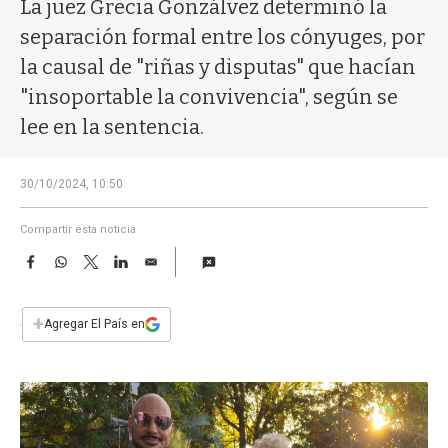
a
La juez Grecia Gonzálvez determinó la
separación formal entre los cónyuges, por
la causal de "riñas y disputas" que hacían
"insoportable la convivencia", según se
lee en la sentencia.
30/10/2024, 10:50
Compartir esta noticia
F
W
T
L
E
a
h
w
i
m
c
a
i
n
a
e
t
t
k
i
+
Agregar El País en
b
s
t
e
l
o
A
e
d
o
p
r
I
k
p
n