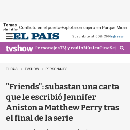
Temas
Conflicto en el puerto
Explotaron cajero en Parque Miram
del día:
Suscribite al 50% OFF
Ingresar
M
e
Personajes
TV y radio
Música
Cine
Series
Te
n
M
u
o
s
t
EL PAÍS
TVSHOW
PERSONAJES
r
a
"Friends": subastan una carta
r
b
que le escribió Jennifer
�
s
Aniston a Matthew Perry tras
q
u
el final de la serie
e
d