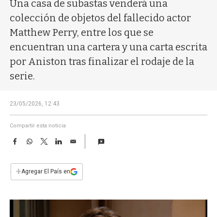
a
Una casa de subastas venderá una
colección de objetos del fallecido actor
Matthew Perry, entre los que se
encuentran una cartera y una carta escrita
por Aniston tras finalizar el rodaje de la
serie.
23/05/2026, 12:43
Compartir esta noticia
F
W
T
L
E
a
h
w
i
m
c
a
i
n
a
e
t
t
k
i
+
Agregar El País en
b
s
t
e
l
o
A
e
d
o
p
r
I
k
p
n