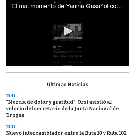
El mal momento de Yanina Gasañol con un hincha argentino en "Subrayado"
0
s
e
c
Últimas Noticias
o
n
18:43
d
"Mezcla de dolor y gratitud": Orsi asistió al
s
o
velorio del secretario de la Junta Nacional de
f
Drogas
3
3
s
18:38
e
Nuevo intercambiador entre la Ruta 10 y Ruta 102