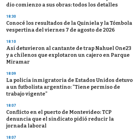
c
dio comienzo a sus obras: todos los detalles
o
n
d
18:30
s
Conocé los resultados de la Quiniela y la Tómbola
vespertina del viernes 7 de agosto de 2026
18:10
Así detuvieron al cantante de trap Nahuel One23
y a chilenos que explotaron un cajero en Parque
Miramar
18:09
La policía inmigratoria de Estados Unidos detuvo
a un futbolista argentino: "Tiene permiso de
trabajo vigente"
18:07
Conflicto en el puerto de Montevideo: TCP
denuncia que el sindicato pidió reducir la
jornada laboral
18:07