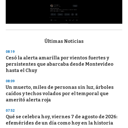
0
s
e
c
Últimas Noticias
o
n
08:19
d
Cesó la alerta amarilla por vientos fuertes y
s
o
persistentes que abarcaba desde Montevideo
f
hasta el Chuy
3
3
s
08:09
e
Un muerto, miles de personas sin luz, árboles
c
caídos y techos volados por el temporal que
o
n
ameritó alerta roja
d
s
07:52
Qué se celebra hoy, viernes 7 de agosto de 2026:
efemérides de un día como hoy en la historia