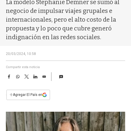
a
La modelo Stephanie Demner se sumó al
negocio de impulsar viajes grupales e
internacionales, pero el alto costo de la
propuesta y lo poco que cubre generó
indignación en las redes sociales.
20/03/2024, 10:58
Compartir esta noticia
F
W
T
L
E
a
h
w
i
m
c
a
i
n
a
e
t
t
k
i
+
Agregar El País en
b
s
t
e
l
o
A
e
d
o
p
r
I
k
p
n