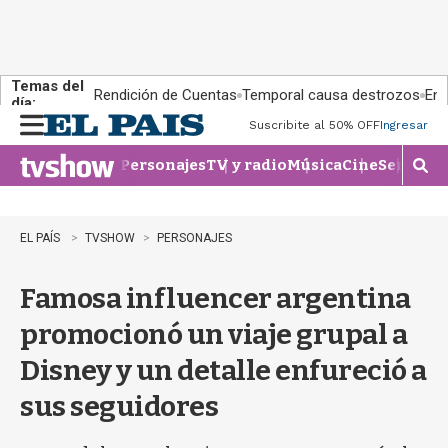
Temas del
Rendición de Cuentas
Temporal causa destrozos
En 
día:
Suscribite al 50% OFF
Ingresar
M
e
Personajes
TV y radio
Música
Cine
Series
Te
n
M
u
o
s
t
EL PAÍS
TVSHOW
PERSONAJES
r
a
Famosa influencer argentina
r
b
promocionó un viaje grupal a
�
s
Disney y un detalle enfureció a
q
u
sus seguidores
e
d