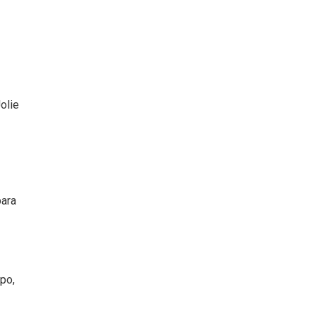
olie
para
ipo,