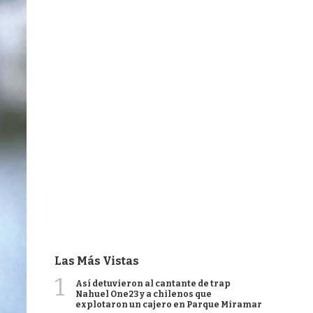
Las Más Vistas
1
Así detuvieron al cantante de trap
Nahuel One23 y a chilenos que
explotaron un cajero en Parque Miramar