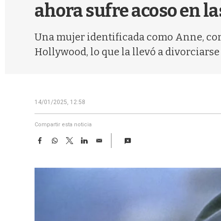
ahora sufre acoso en la
Una mujer identificada como Anne, con
Hollywood, lo que la llevó a divorciarse
14/01/2025, 12:58
Compartir esta noticia
F
W
T
L
E
a
h
w
i
m
c
a
i
n
a
e
t
t
k
i
b
s
t
e
l
o
A
e
d
o
p
r
I
k
p
n