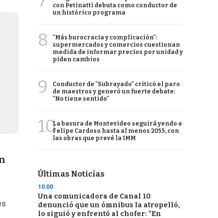
7
con Petinatti debuta como conductor de
un histórico programa
8
"Más burocracia y complicación":
supermercados y comercios cuestionan
medida de informar precios por unidad y
piden cambios
9
Conductor de "Subrayado" criticó el paro
de maestros y generó un fuerte debate:
"No tiene sentido"
10
La basura de Montevideo seguirá yendo a
Felipe Cardoso hasta al menos 2055, con
las obras que prevé la IMM
an
Últimas Noticias
10:00
Una comunicadora de Canal 10
es
denunció que un ómnibus la atropelló,
lo siguió y enfrentó al chofer: "En