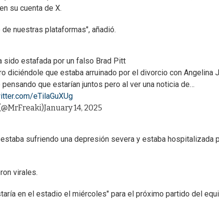
en su cuenta de X.
o de nuestras plataformas", añadió.
 sido estafada por un falso Brad Pitt
o diciéndole que estaba arruinado por el divorcio con Angelina J
o pensando que estarían juntos pero al ver una noticia de…
witter.com/eTilaGuXUg
𝓴𝓲 (@MrFreaki)
January 14, 2025
 estaba sufriendo una depresión severa y estaba hospitalizada 
ron virales.
staría en el estadio el miércoles" para el próximo partido del equ