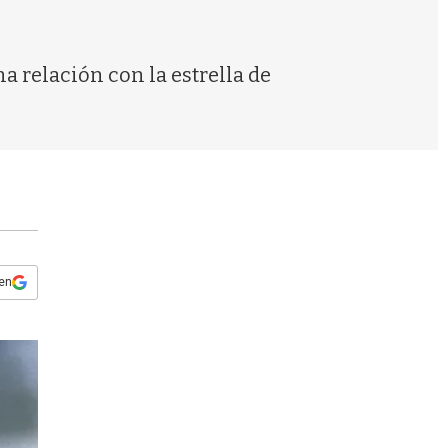
s
q
u
e
 relación con la estrella de
d
a
 en