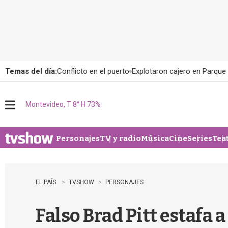
Temas del día:
Conflicto en el puerto
Explotaron cajero en Parque
Montevideo, T 8° H 73%
M
e
n
u
Personajes
TV y radio
Música
Cine
Series
Tea
EL PAÍS
TVSHOW
PERSONAJES
Falso Brad Pitt estafa 