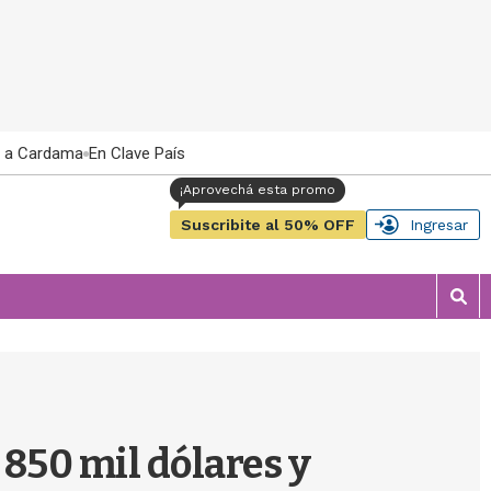
 a Cardama
En Clave País
Suscribite al 50% OFF
Ingresar
M
o
s
t
r
a
r
 850 mil dólares y
b
�