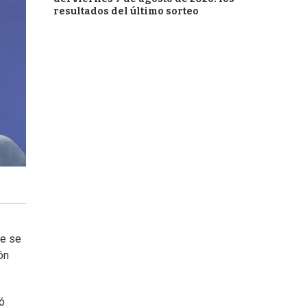
resultados del último sorteo
ue se
ón
ió