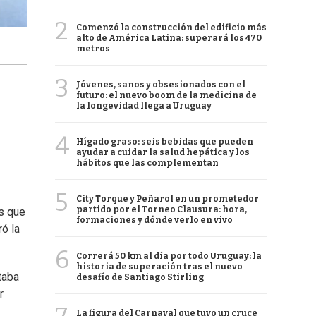
2
Comenzó la construcción del edificio más
alto de América Latina: superará los 470
metros
3
Jóvenes, sanos y obsesionados con el
futuro: el nuevo boom de la medicina de
la longevidad llega a Uruguay
4
Hígado graso: seis bebidas que pueden
ayudar a cuidar la salud hepática y los
hábitos que las complementan
5
City Torque y Peñarol en un prometedor
partido por el Torneo Clausura: hora,
es que
formaciones y dónde verlo en vivo
ró la
6
Correrá 50 km al día por todo Uruguay: la
historia de superación tras el nuevo
taba
desafío de Santiago Stirling
r
La figura del Carnaval que tuvo un cruce