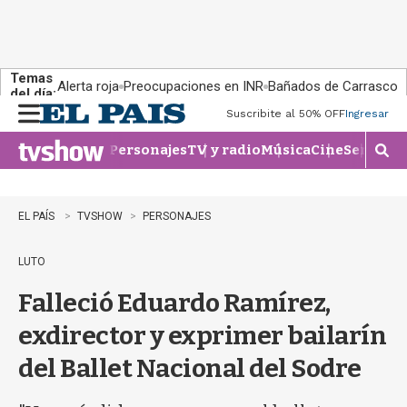
Temas
Alerta roja
Preocupaciones en INR
Bañados de Carrasco
del día:
Suscribite al 50% OFF
Ingresar
M
e
Personajes
TV y radio
Música
Cine
Series
Te
n
M
u
o
s
t
EL PAÍS
TVSHOW
PERSONAJES
r
a
LUTO
r
b
Falleció Eduardo Ramírez,
�
s
exdirector y exprimer bailarín
q
u
del Ballet Nacional del Sodre
e
d