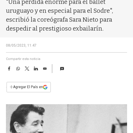
"Una pérdida enorme para el ballet
a
uruguayo y en especial para el Sodre",
escribió la coreógrafa Sara Nieto para
despedir al prestigioso exbailarín.
08/05/2023, 11:47
Compartir esta noticia
F
W
T
L
E
a
h
w
i
m
c
a
i
n
a
e
t
t
k
i
+
Agregar El País en
b
s
t
e
l
o
A
e
d
o
p
r
I
k
p
n