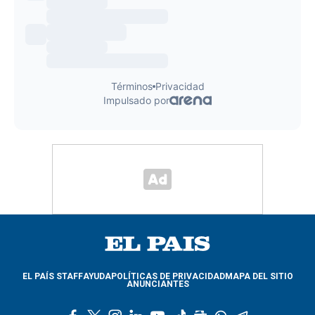
EL PAÍS STAFF
AYUDA
POLÍTICAS DE PRIVACIDAD
MAPA DEL SITIO
ANUNCIANTES
f
t
i
l
y
t
g
w
t