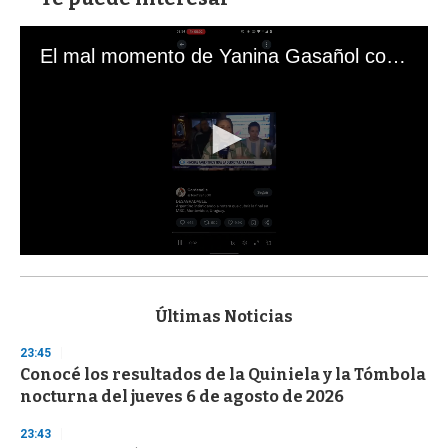
El mal momento de Yanina Gasañol con un hincha argentino en "Subrayado"
0
s
e
c
Últimas Noticias
o
n
23:45
d
Conocé los resultados de la Quiniela y la Tómbola
s
o
nocturna del jueves 6 de agosto de 2026
f
3
23:43
3