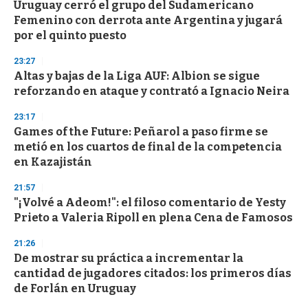
s
Uruguay cerró el grupo del Sudamericano
e
Femenino con derrota ante Argentina y jugará
c
por el quinto puesto
o
n
d
23:27
s
Altas y bajas de la Liga AUF: Albion se sigue
reforzando en ataque y contrató a Ignacio Neira
23:17
Games of the Future: Peñarol a paso firme se
metió en los cuartos de final de la competencia
en Kazajistán
21:57
"¡Volvé a Adeom!": el filoso comentario de Yesty
Prieto a Valeria Ripoll en plena Cena de Famosos
21:26
De mostrar su práctica a incrementar la
cantidad de jugadores citados: los primeros días
de Forlán en Uruguay