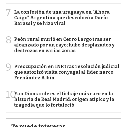
7
La confesión de una uruguaya en "Ahora
Caigo" Argentina que descolocó a Darío
Barassi y se hizo viral
8
Peón rural murió en Cerro Largo tras ser
alcanzado por un rayo; hubo desplazados y
destrozos en varias zonas
9
Preocupación en INR tras resolución judicial
que autorizó visita conyugal al líder narco
Fernández Albín
10
Yan Diomande es el fichaje más caro en la
historia de Real Madrid: origen atípico y la
tragedia que lo fortaleció
Te puede interesar