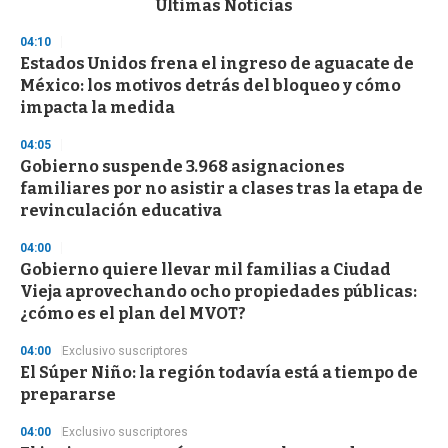
Últimas Noticias
o
n
04:10
d
Estados Unidos frena el ingreso de aguacate de
s
o
México: los motivos detrás del bloqueo y cómo
f
impacta la medida
3
3
s
04:05
e
Gobierno suspende 3.968 asignaciones
c
familiares por no asistir a clases tras la etapa de
o
n
revinculación educativa
d
s
04:00
Gobierno quiere llevar mil familias a Ciudad
Vieja aprovechando ocho propiedades públicas:
¿cómo es el plan del MVOT?
04:00
Exclusivo suscriptores
El Súper Niño: la región todavía está a tiempo de
prepararse
04:00
Exclusivo suscriptores