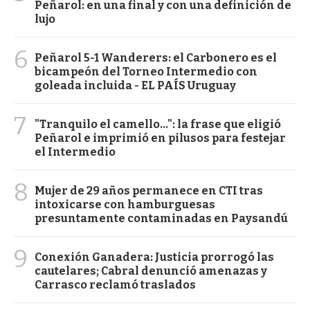
Peñarol: en una final y con una definición de
lujo
6
Peñarol 5-1 Wanderers: el Carbonero es el
bicampeón del Torneo Intermedio con
goleada incluida - EL PAÍS Uruguay
7
"Tranquilo el camello...": la frase que eligió
Peñarol e imprimió en pilusos para festejar
el Intermedio
8
Mujer de 29 años permanece en CTI tras
intoxicarse con hamburguesas
presuntamente contaminadas en Paysandú
9
Conexión Ganadera: Justicia prorrogó las
cautelares; Cabral denunció amenazas y
Carrasco reclamó traslados