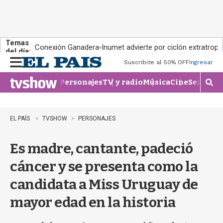
Temas
Conexión Ganadera
Inumet advierte por ciclón extratropi
del día:
Suscribite al 50% OFF
Ingresar
M
e
Personajes
TV y radio
Música
Cine
Series
Te
n
M
u
o
s
t
EL PAÍS
TVSHOW
PERSONAJES
r
a
Es madre, cantante, padeció
r
b
cáncer y se presenta como la
�
s
candidata a Miss Uruguay de
q
u
mayor edad en la historia
e
d