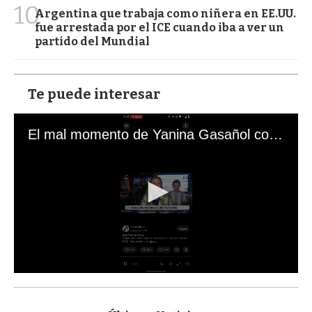
10
Argentina que trabaja como niñera en EE.UU.
fue arrestada por el ICE cuando iba a ver un
partido del Mundial
Te puede interesar
El mal momento de Yanina Gasañol con un hincha argentino en "Subrayado"
0
s
e
c