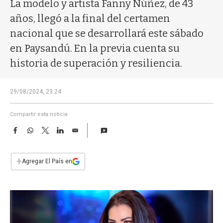
a
La modelo y artista Fanny Núñez, de 43
años, llegó a la final del certamen
nacional que se desarrollará este sábado
en Paysandú. En la previa cuenta su
historia de superación y resiliencia.
29/08/2024, 23:24
Compartir esta noticia
F
W
T
L
E
a
h
w
i
m
c
a
i
n
a
e
t
t
k
i
+
Agregar El País en
b
s
t
e
l
o
A
e
d
o
p
r
I
k
p
n