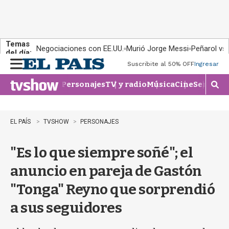
Temas
Negociaciones con EE.UU.
Murió Jorge Messi
Peñarol vs
del día:
Suscribite al 50% OFF
Ingresar
M
e
Personajes
TV y radio
Música
Cine
Series
Te
n
M
u
o
s
t
EL PAÍS
TVSHOW
PERSONAJES
r
a
"Es lo que siempre soñé"; el
r
b
anuncio en pareja de Gastón
�
s
"Tonga" Reyno que sorprendió
q
u
a sus seguidores
e
d