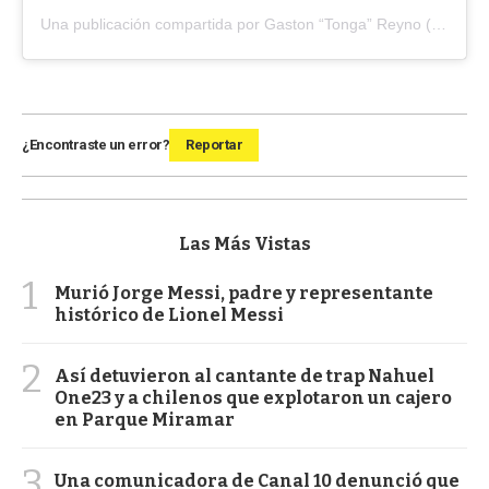
Una publicación compartida por Gaston “Tonga” Reyno (@gastonreyno)
¿Encontraste un error?
Reportar
Las Más Vistas
1
Murió Jorge Messi, padre y representante
histórico de Lionel Messi
2
Así detuvieron al cantante de trap Nahuel
One23 y a chilenos que explotaron un cajero
en Parque Miramar
3
Una comunicadora de Canal 10 denunció que