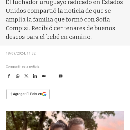
a
El luchador uruguayo radicado en Estados
Unidos compartió la noticia de que se
amplía la familia que formó con Sofía
Compisi. Recibió centenares de buenos
deseos para el bebé en camino.
18/09/2024, 11:32
Compartir esta noticia
F
W
T
L
E
a
h
w
i
m
c
a
i
n
a
e
t
t
k
i
+
Agregar El País en
b
s
t
e
l
o
A
e
d
o
p
r
I
k
p
n