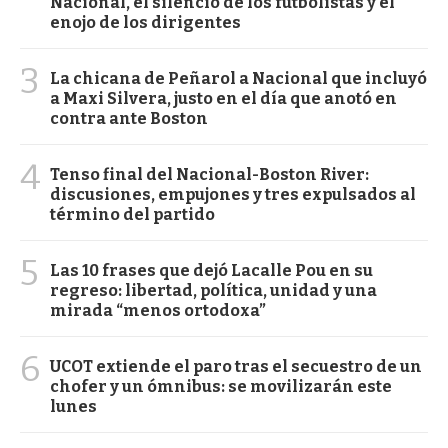
Nacional, el silencio de los futbolistas y el
enojo de los dirigentes
3
La chicana de Peñarol a Nacional que incluyó
a Maxi Silvera, justo en el día que anotó en
contra ante Boston
4
Tenso final del Nacional-Boston River:
discusiones, empujones y tres expulsados al
término del partido
5
Las 10 frases que dejó Lacalle Pou en su
regreso: libertad, política, unidad y una
mirada “menos ortodoxa”
6
UCOT extiende el paro tras el secuestro de un
chofer y un ómnibus: se movilizarán este
lunes