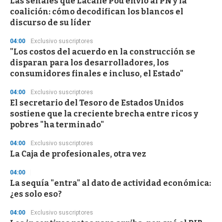
Las señales que Lacalle Pou envió al PN y la
c
coalición: cómo decodifican los blancos el
o
n
discurso de su líder
d
s
04:00
Exclusivo suscriptores
"Los costos del acuerdo en la construcción se
disparan para los desarrolladores, los
consumidores finales e incluso, el Estado"
04:00
Exclusivo suscriptores
El secretario del Tesoro de Estados Unidos
sostiene que la creciente brecha entre ricos y
pobres "ha terminado"
04:00
Exclusivo suscriptores
La Caja de profesionales, otra vez
04:00
La sequía "entra" al dato de actividad económica:
¿es solo eso?
04:00
Exclusivo suscriptores