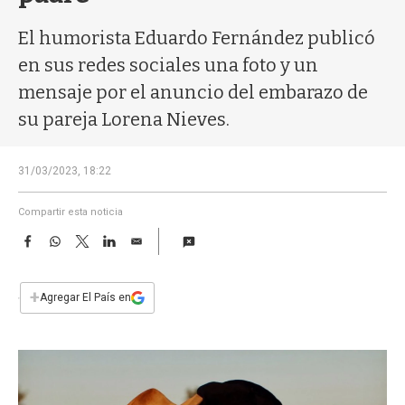
a
El humorista Eduardo Fernández publicó
en sus redes sociales una foto y un
mensaje por el anuncio del embarazo de
su pareja Lorena Nieves.
31/03/2023, 18:22
Compartir esta noticia
F
W
T
L
E
a
h
w
i
m
c
a
i
n
a
e
t
t
k
i
+
Agregar El País en
b
s
t
e
l
o
A
e
d
o
p
r
I
k
p
n