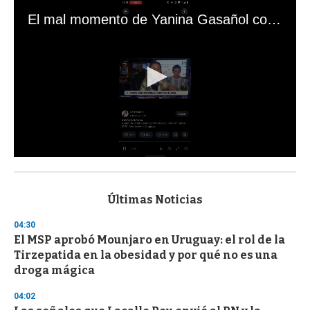
El mal momento de Yanina Gasañol con un hincha argentino en "Subrayado"
0
s
e
c
Últimas Noticias
o
n
04:30
d
El MSP aprobó Mounjaro en Uruguay: el rol de la
s
o
Tirzepatida en la obesidad y por qué no es una
f
droga mágica
3
3
s
04:02
e