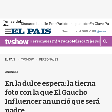
Temas del
Discurso Lacalle Pou
Partido suspendido
En Clave País
día:
Suscribite al 50% OFF
Ingresar
M
e
Personajes
TV y radio
Música
Cine
Series
Te
n
M
u
o
s
t
EL PAÍS
TVSHOW
PERSONAJES
r
a
ANUNCIO
r
b
En la dulce espera: la tierna
�
s
foto con la que El Gaucho
q
u
Influencer anunció que será
e
d
padre