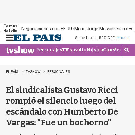
Temas
Negociaciones con EE.UU.
Murió Jorge Messi
Peñarol vs
del día:
Suscribite al 50% OFF
Ingresar
M
e
Personajes
TV y radio
Música
Cine
Series
Te
n
M
u
o
s
t
EL PAÍS
TVSHOW
PERSONAJES
r
a
El sindicalista Gustavo Ricci
r
b
rompió el silencio luego del
�
s
escándalo con Humberto De
q
u
Vargas: "Fue un bochorno"
e
d