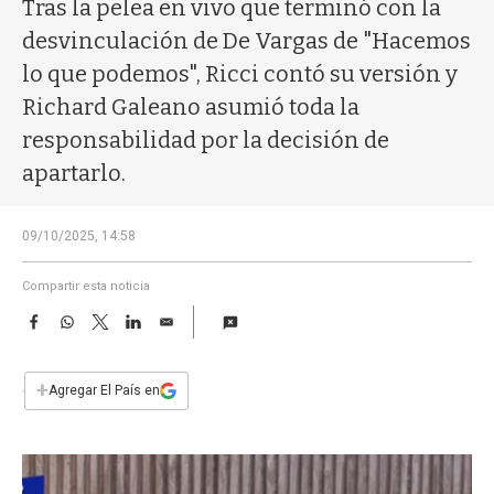
a
Tras la pelea en vivo que terminó con la
desvinculación de De Vargas de "Hacemos
lo que podemos", Ricci contó su versión y
Richard Galeano asumió toda la
responsabilidad por la decisión de
apartarlo.
09/10/2025, 14:58
Compartir esta noticia
F
W
T
L
E
a
h
w
i
m
c
a
i
n
a
e
t
t
k
i
+
Agregar El País en
b
s
t
e
l
o
A
e
d
o
p
r
I
k
p
n