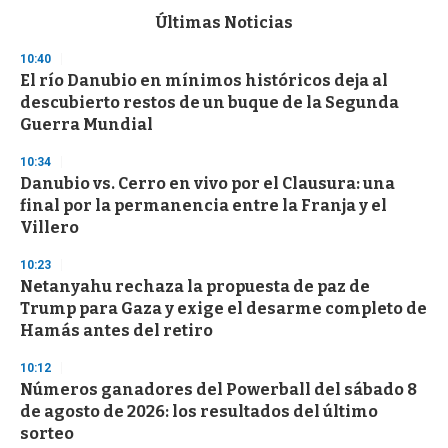
c
Últimas Noticias
o
n
10:40
d
El río Danubio en mínimos históricos deja al
s
o
descubierto restos de un buque de la Segunda
f
Guerra Mundial
3
3
s
10:34
e
Danubio vs. Cerro en vivo por el Clausura: una
c
final por la permanencia entre la Franja y el
o
n
Villero
d
s
10:23
Netanyahu rechaza la propuesta de paz de
Trump para Gaza y exige el desarme completo de
Hamás antes del retiro
10:12
Números ganadores del Powerball del sábado 8
de agosto de 2026: los resultados del último
sorteo