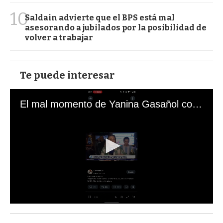
10
Saldain advierte que el BPS está mal
asesorando a jubilados por la posibilidad de
volver a trabajar
Te puede interesar
El mal momento de Yanina Gasañol con un hincha argentino en "Subrayado"
0
s
e