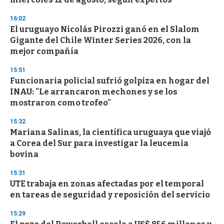
f
3
16:02
3
s
El uruguayo Nicolás Pirozzi ganó en el Slalom
e
Gigante del Chile Winter Series 2026, con la
c
mejor compañía
o
n
d
15:51
s
Funcionaria policial sufrió golpiza en hogar del
INAU: "Le arrancaron mechones y se los
mostraron como trofeo"
15:32
Mariana Salinas, la científica uruguaya que viajó
a Corea del Sur para investigar la leucemia
bovina
15:31
UTE trabaja en zonas afectadas por el temporal
en tareas de seguridad y reposición del servicio
15:29