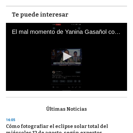
Te puede interesar
El mal momento de Yanina Gasañol con un hincha argentino en "Subrayado"
0
s
e
c
Últimas Noticias
o
n
16:05
d
Cómo fotografiar el eclipse solar total del
s
o
miércoles 12 de agosto, según expertos