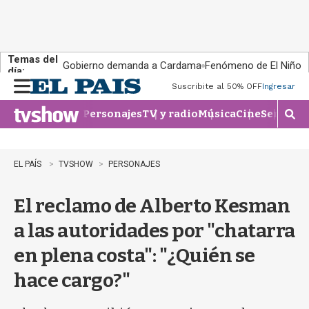
Temas del
Gobierno demanda a Cardama
Fenómeno de El Niño
día:
Suscribite al 50% OFF
Ingresar
M
e
Personajes
TV y radio
Música
Cine
Series
Te
n
M
u
o
s
t
EL PAÍS
TVSHOW
PERSONAJES
r
a
El reclamo de Alberto Kesman
r
b
a las autoridades por "chatarra
�
s
en plena costa": "¿Quién se
q
u
hace cargo?"
e
d