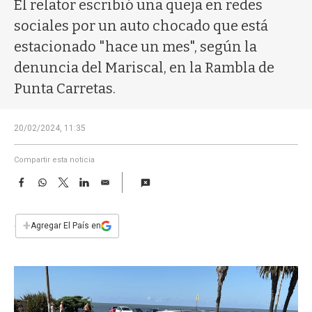
a
El relator escribió una queja en redes
sociales por un auto chocado que está
estacionado "hace un mes", según la
denuncia del Mariscal, en la Rambla de
Punta Carretas.
20/02/2024, 11:35
Compartir esta noticia
F
W
T
L
E
a
h
w
i
m
c
a
i
n
a
e
t
t
k
i
+
Agregar El País en
b
s
t
e
l
o
A
e
d
o
p
r
I
k
p
n