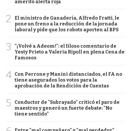
ameritó alerta roja
2
El ministro de Ganadería, Alfredo Fratti, le
pone un freno a la reducción de la jornada
laboral y pide que los robots aporten al BPS
3
"¡Volvé a Adeom!": el filoso comentario de
Yesty Prieto a Valeria Ripoll en plena Cena de
Famosos
4
Con Perrone y Manini distanciados, el FA no
tiene asegurados los votos para la
aprobación de la Rendición de Cuentas
5
Conductor de "Subrayado" criticó el paro de
maestros y generó un fuerte debate: "No
tiene sentido"
6
Entre "mal compañero" y "mal perdedor",