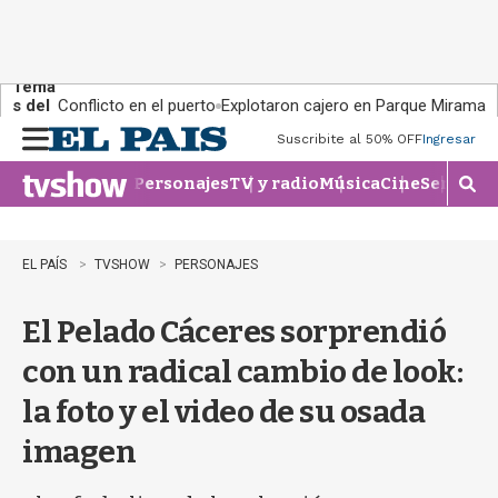
Tema
s del
Conflicto en el puerto
Explotaron cajero en Parque Miramar
día:
Suscribite al 50% OFF
Ingresar
M
e
Personajes
TV y radio
Música
Cine
Series
Te
n
M
u
o
s
t
EL PAÍS
TVSHOW
PERSONAJES
r
a
El Pelado Cáceres sorprendió
r
b
con un radical cambio de look:
�
s
la foto y el video de su osada
q
u
imagen
e
d