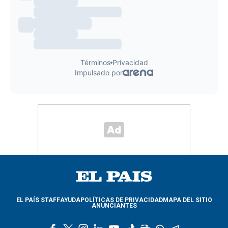
EL PAÍS STAFF
AYUDA
POLÍTICAS DE PRIVACIDAD
MAPA DEL SITIO
ANUNCIANTES
f
t
i
l
y
t
g
w
t