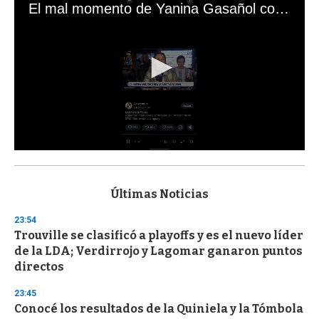
El mal momento de Yanina Gasañol con un hincha argentino en "Subrayado"
0
s
e
c
Últimas Noticias
o
n
23:54
d
Trouville se clasificó a playoffs y es el nuevo líder
s
o
de la LDA; Verdirrojo y Lagomar ganaron puntos
f
directos
3
3
s
23:45
e
Conocé los resultados de la Quiniela y la Tómbola
c