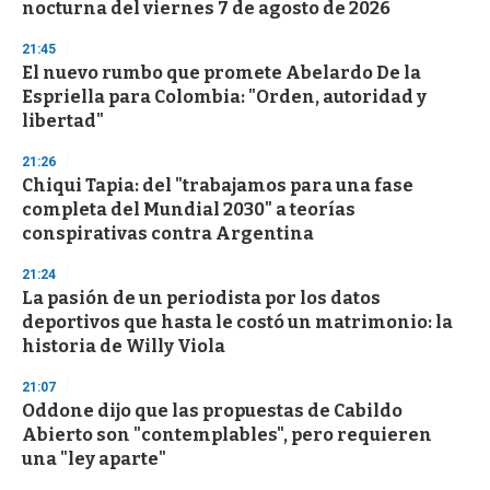
nocturna del viernes 7 de agosto de 2026
o
n
d
21:45
s
El nuevo rumbo que promete Abelardo De la
Espriella para Colombia: "Orden, autoridad y
libertad"
21:26
Chiqui Tapia: del "trabajamos para una fase
completa del Mundial 2030" a teorías
conspirativas contra Argentina
21:24
La pasión de un periodista por los datos
deportivos que hasta le costó un matrimonio: la
historia de Willy Viola
21:07
Oddone dijo que las propuestas de Cabildo
Abierto son "contemplables", pero requieren
una "ley aparte"