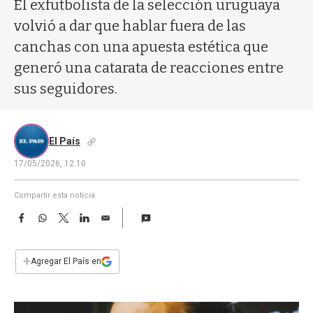
a
El exfutbolista de la selección uruguaya
volvió a dar que hablar fuera de las
canchas con una apuesta estética que
generó una catarata de reacciones entre
sus seguidores.
El País
17/05/2026, 12:10
Compartir esta noticia
F
W
T
L
E
a
h
w
i
m
c
a
i
n
a
e
t
t
k
i
+
Agregar El País en
b
s
t
e
l
o
A
e
d
o
p
r
I
k
p
n