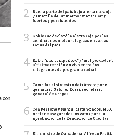
2
Buena parte del país bajo alerta naranja
y amarilla de Inumet por vientos muy
fuertes y persistentes
3
Gobierno declaró la alerta roja por las
condiciones meteorológicas en varias
zonas del país
4
Entre "mal compañero" y "mal perdedor",
altísima tensión en vivo entre dos
integrantes de programa radial
5
Cómo fue el siniestro de tránsito por el
que murió Gabriel Rossi, secretario
general de Drogas
a con
6
Con Perrone y Manini distanciados, el FA
no tiene asegurados los votos para la
aprobación de la Rendición de Cuentas
y
El ministro de Ganadería, Alfredo Fratti,