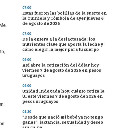
07:00
Estas fueron las bolillas de la suerte en
la Quiniela y Tómbola de ayer jueves 6
de agosto de 2026
“Me
07:00
De la entera a la deslactosada: los
nutrientes clave que aporta la leche y
cómo elegir la mejor para tu cuerpo
tó,
06:00
Así abre la cotización del dólar hoy
viernes 7 de agosto de 2026 en pesos
uruguayos
06:00
Unidad Indexada hoy: cuánto cotiza la
UI este viernes 7 de agosto de 2026 en
pesos uruguayos
on
04:30
“Desde que nació mi bebé ya no tengo
ganas”: lactancia, sexualidad y deseo
ron
sin culpa