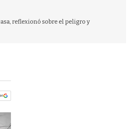
s
q
u
e
sa, reflexionó sobre el peligro y
d
a
 en