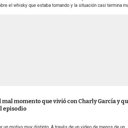
obre el whisky que estaba tomando y la situación casi termina ma
l mal momento que vivió con Charly García y q
l episodio
or un motivo muy distinto. A través de un video de menos de un