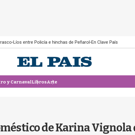
rrasco
Líos entre Policía e hinchas de Peñarol
En Clave País
tro y Carnaval
Libros
Arte
doméstico de Karina Vignola