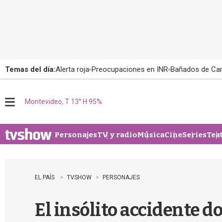
Temas del día:
Alerta roja
Preocupaciones en INR
Bañados de Ca
Montevideo, T 13° H 95%
M
e
n
u
Personajes
TV y radio
Música
Cine
Series
Tea
EL PAÍS
TVSHOW
PERSONAJES
El insólito accidente 