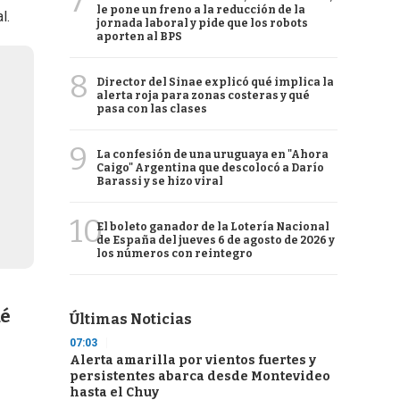
7
le pone un freno a la reducción de la
l.
jornada laboral y pide que los robots
aporten al BPS
8
Director del Sinae explicó qué implica la
alerta roja para zonas costeras y qué
pasa con las clases
9
La confesión de una uruguaya en "Ahora
Caigo" Argentina que descolocó a Darío
Barassi y se hizo viral
10
El boleto ganador de la Lotería Nacional
de España del jueves 6 de agosto de 2026 y
los números con reintegro
ué
Últimas Noticias
07:03
Alerta amarilla por vientos fuertes y
persistentes abarca desde Montevideo
hasta el Chuy