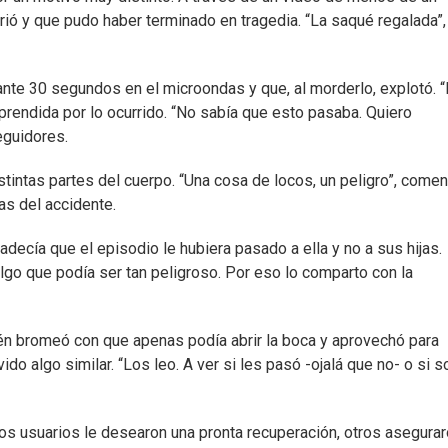
rió y que pudo haber terminado en tragedia. “La saqué regalada”,
nte 30 segundos en el microondas y que, al morderlo, explotó. 
rprendida por lo ocurrido. “No sabía que esto pasaba. Quiero
eguidores.
istintas partes del cuerpo. “Una cosa de locos, un peligro”, comen
as del accidente.
decía que el episodio le hubiera pasado a ella y no a sus hijas.
lgo que podía ser tan peligroso. Por eso lo comparto con la
ién bromeó con que apenas podía abrir la boca y aprovechó para
do algo similar. “Los leo. A ver si les pasó -ojalá que no- o si s
s usuarios le desearon una pronta recuperación, otros asegura