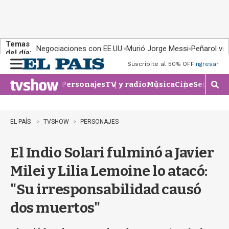
Temas
Negociaciones con EE.UU.
Murió Jorge Messi
Peñarol vs
del día:
Suscribite al 50% OFF
Ingresar
M
e
Personajes
TV y radio
Música
Cine
Series
Te
n
M
u
o
s
t
EL PAÍS
TVSHOW
PERSONAJES
r
a
El Indio Solari fulminó a Javier
r
b
Milei y Lilia Lemoine lo atacó:
�
s
"Su irresponsabilidad causó
q
u
dos muertos"
e
d