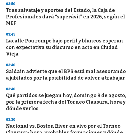
s
03:50
e
Tras salvataje y aportes del Estado, la Caja de
c
Profesionales dará “superávit” en 2026, según el
o
n
MEF
d
s
03:45
Lacalle Pou rompe bajo perfil y blancos esperan
con expectativa su discurso en acto en Ciudad
Vieja
03:40
Saldain advierte que el BPS está mal asesorando
a jubilados por la posibilidad de volver a trabajar
03:40
Qué partidos se juegan hoy, domingo 9 de agosto,
por la primera fecha del Torneo Clausura, hora y
dónde verlos
03:30
Nacional vs. Boston River en vivo por el Torneo
Clausura: hora, probables formaciones y dónde