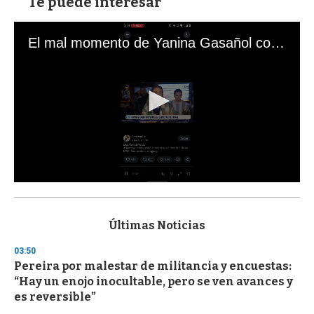
Te puede interesar
El mal momento de Yanina Gasañol con un hincha argentino en "Subrayado"
0
s
e
c
Últimas Noticias
o
n
03:50
d
Pereira por malestar de militancia y encuestas:
s
o
“Hay un enojo inocultable, pero se ven avances y
f
es reversible”
3
3