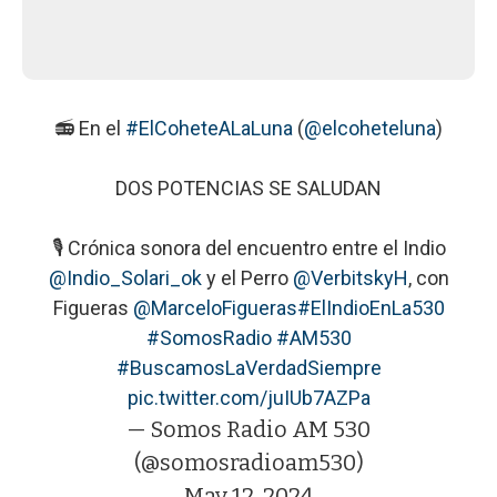
📻 En el
#ElCoheteALaLuna
(
@elcoheteluna
)
DOS POTENCIAS SE SALUDAN
🎙 Crónica sonora del encuentro entre el Indio
@Indio_Solari_ok
y el Perro
@VerbitskyH
, con
Figueras
@MarceloFigueras
#ElIndioEnLa530
#SomosRadio
#AM530
#BuscamosLaVerdadSiempre
pic.twitter.com/juIUb7AZPa
— Somos Radio AM 530
(@somosradioam530)
May 12, 2024