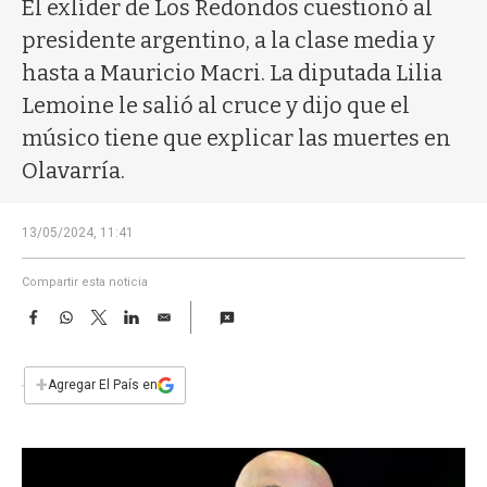
a
El exlíder de Los Redondos cuestionó al
presidente argentino, a la clase media y
hasta a Mauricio Macri. La diputada Lilia
Lemoine le salió al cruce y dijo que el
músico tiene que explicar las muertes en
Olavarría.
13/05/2024, 11:41
Compartir esta noticia
F
W
T
L
E
a
h
w
i
m
c
a
i
n
a
e
t
t
k
i
+
Agregar El País en
b
s
t
e
l
o
A
e
d
o
p
r
I
k
p
n